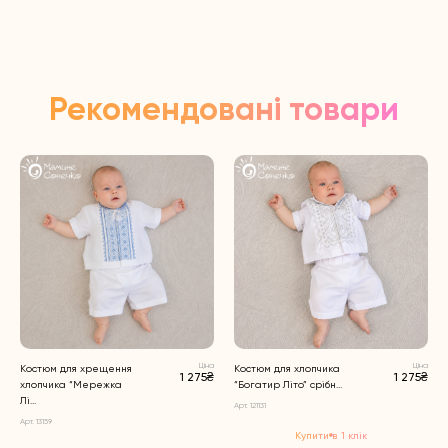
Рекомендовані товари
Ціна
Ціна
Костюм для хрещення
Костюм для хлопчика
1 275₴
1 275₴
хлопчика “Мережка
“Богатир Літо” срібн...
Лі...
Арт. 121131
Арт. 13159
Купити в 1 клік