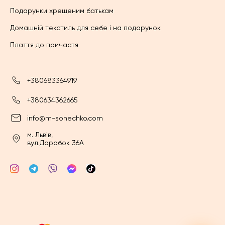
Подарунки хрещеним батькам
Домашній текстиль для себе і на подарунок
Плаття до причастя
+380683364919
+380634362665
info@m-sonechko.com
м. Львів,
вул.Доробок 36А