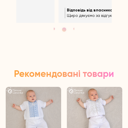
Відповідь від власника
Ві
11 months ago
Щиро дякуємо за відгук!
Щир
Рекомендовані товари