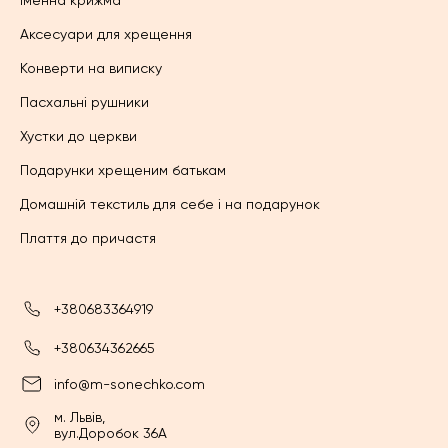
Аксесуари для хрещення
Конверти на виписку
Пасхальні рушники
Хустки до церкви
Подарунки хрещеним батькам
Домашній текстиль для себе і на подарунок
Плаття до причастя
+380683364919
+380634362665
info@m-sonechko.com
м. Львів,
вул.Доробок 36А