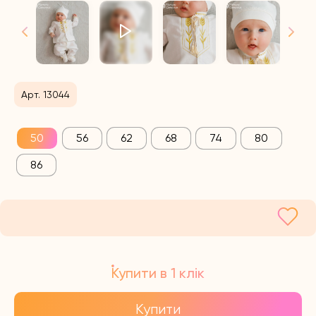
Арт. 13044
50
56
62
68
74
80
86
Купити в 1 клік
Купити