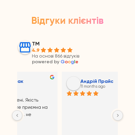
Відгуки клієнтів
ТМ
4.9
На основі 866 відгуків
powered by
G
o
o
g
l
e
Андрій Прайс
11 months ago
на 