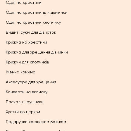
Одяг на хрестини
Одяг на хрестини для дівчинки
Одяг на хрестини хлопчику
Вишиті сукні для дівчаток
Крижма на хрестини
Крижма для хрещення дівчинки
Крижми для хлопчиків
Іменна крижма
Аксесуари для хрещення
Конверти на виписку
Пасхальні рушники
Хустки до церкви
Подарунки хрещеним батькам