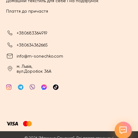
Домашній текстиль для себе і на подарунок
Плаття до причастя
+380683364919
+380634362665
info@m-sonechko.com
м. Львів,
вул.Доробок 36А