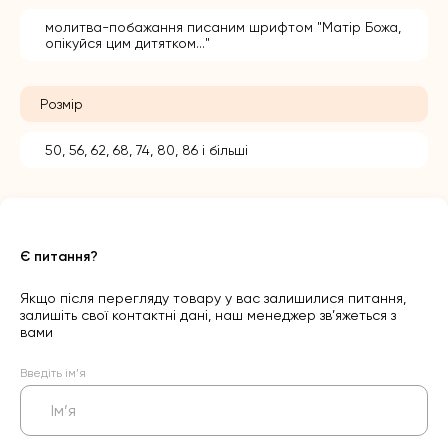
молитва-побажання писаним шрифтом "Матір Божа,
опікуйся цим дитятком..."
Розмір
50, 56, 62, 68, 74, 80, 86 і більші
Є питання?
Якщо після перегляду товару у вас залишилися питання,
залишіть свої контактні дані, наш менеджер зв’яжеться з
вами
Введіть ім’я