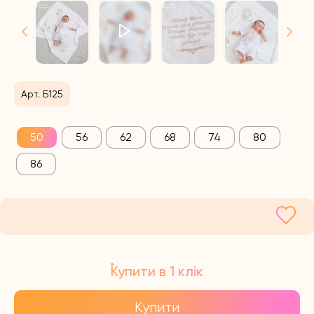
Арт. Б125
50
56
62
68
74
80
86
Купити в 1 клік
Купити