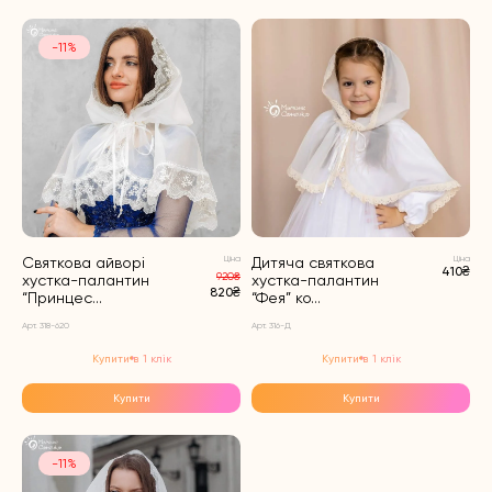
-11%
Святкова айворі
Ціна
Дитяча святкова
Ціна
410₴
920₴
хустка-палантин
хустка-палантин
820₴
“Принцес...
“Фея” ко...
Арт. 318-620
Арт. 316-Д
Купити в 1 клік
Купити в 1 клік
Купити
Купити
-11%