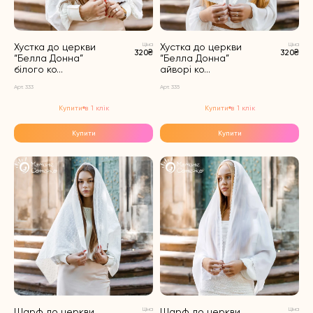
Хустка до церкви
Ціна
Хустка до церкви
Ціна
320₴
320₴
“Белла Донна”
“Белла Донна”
білого ко...
айворі ко...
Арт. 333
Арт. 335
Купити в 1 клік
Купити в 1 клік
Купити
Купити
Шарф до церкви
Ціна
Шарф до церкви
Ціна