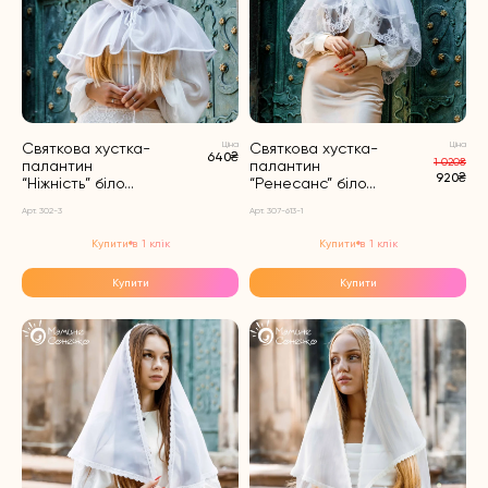
Святкова хустка-
Ціна
Святкова хустка-
Ціна
640₴
1 020₴
палантин
палантин
920₴
“Ніжність” біло...
“Ренесанс” біло...
Арт. 302-3
Арт. 307-613-1
Купити в 1 клік
Купити в 1 клік
Купити
Купити