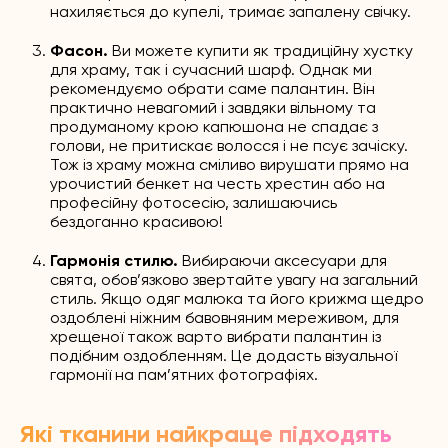
нахиляється до купелі, тримає запалену свічку.
Фасон.
Ви можете купити як традиційну хустку
для храму, так і сучасний шарф. Однак ми
рекомендуємо обрати саме палантин. Він
практично невагомий і завдяки вільному та
продуманому крою капюшона не спадає з
голови, не притискає волосся і не псує зачіску.
Тож із храму можна сміливо вирушати прямо на
урочистий бенкет на честь хрестин або на
професійну фотосесію, залишаючись
бездоганно красивою!
Гармонія стилю.
Вибираючи аксесуари для
свята, обов’язково звертайте увагу на загальний
стиль. Якщо одяг малюка та його крижма щедро
оздоблені ніжним бавовняним мереживом, для
хрещеної також варто вибрати палантин із
подібним оздобленням. Це додасть візуальної
гармонії на пам’ятних фотографіях.
Які тканини найкраще підходять