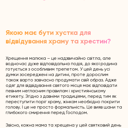
Якою має бути хустка для
відвідування храму та хрестин?
Хрещення малюка – це надзвичайно світла, але
водночас дуже відповідальна подія, до якої родина
готується з особливим трепетом. У цей день усі
думки зосереджені на дитині, проте дорослим
також варто завчасно продумати свій образ. Адже
одяг для відвідування святого місця має відповідати
певним негласним правилам і християнському
етикету. Згідно з давніми традиціями, перед тим як
переступити поріг храму, жінкам необхідно покрити
голову. І це не просто формальність. Це вияв шани та
глибокого смирення перед Господом.
Звісно, кожна мама та хрещена у цей святковий день