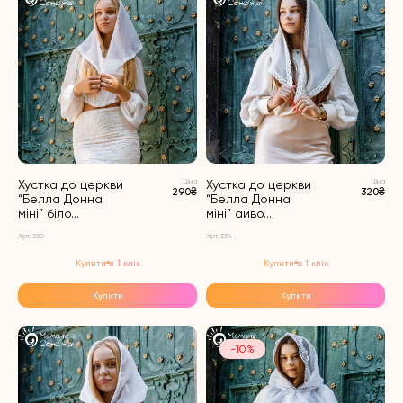
Хустка до церкви
Ціна
Хустка до церкви
Ціна
290₴
320₴
“Белла Донна
“Белла Донна
міні” біло...
міні” айво...
Арт. 330
Арт. 334
Купити в 1 клік
Купити в 1 клік
Купити
Купити
-10%