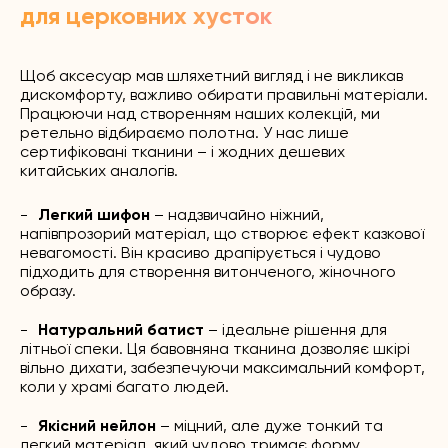
для церковних хусток
Щоб аксесуар мав шляхетний вигляд і не викликав
дискомфорту, важливо обирати правильні матеріали.
Працюючи над створенням наших колекцій, ми
ретельно відбираємо полотна. У нас лише
сертифіковані тканини – і жодних дешевих
китайських аналогів.
Легкий шифон
– надзвичайно ніжний,
напівпрозорий матеріал, що створює ефект казкової
невагомості. Він красиво драпірується і чудово
підходить для створення витонченого, жіночного
образу.
Натуральний батист
– ідеальне рішення для
літньої спеки. Ця бавовняна тканина дозволяє шкірі
вільно дихати, забезпечуючи максимальний комфорт,
коли у храмі багато людей.
Якісний нейлон
– міцний, але дуже тонкий та
легкий матеріал, який чудово тримає форму