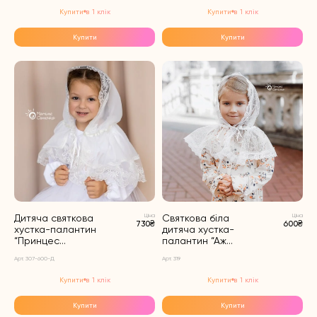
Купити в 1 клік
Купити в 1 клік
Купити
Купити
Дитяча святкова
Ціна
Святкова біла
Ціна
730₴
600₴
хустка-палантин
дитяча хустка-
“Принцес...
палантин “Аж...
Арт. 307-600-Д
Арт. 319
Купити в 1 клік
Купити в 1 клік
Купити
Купити