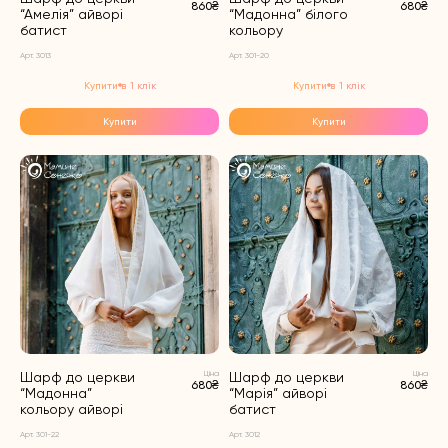
860₴
680₴
“Амелія” айворі
“Мадонна” білого
батист
кольору
Арт. 3013
Арт. 301-20
Купити в 1 клік
Купити в 1 клік
Купити
Купити
Шарф до церкви
Ціна
Шарф до церкви
Ціна
680₴
860₴
“Мадонна”
“Марія” айворі
кольору айворі
батист
Арт. 301-22
Арт. 3012