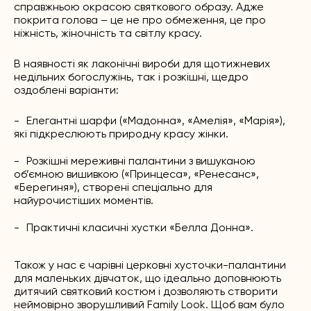
справжньою окрасою святкового образу. Адже
покрита голова – це не про обмеження, це про
ніжність, жіночність та світлу красу.
В наявності як лаконічні вироби для щотижневих
недільних богослужінь, так і розкішні, щедро
оздоблені варіанти:
Елегантні шарфи («Мадонна», «Амелія», «Марія»),
які підкреслюють природну красу жінки.
Розкішні мереживні палантини з вишуканою
об’ємною вишивкою («Принцеса», «Ренесанс»,
«Берегиня»), створені спеціально для
найурочистіших моментів.
Практичні класичні хустки «Белла Донна».
Також у нас є чарівні церковні хусточки-палантини
для маленьких дівчаток, що ідеально доповнюють
дитячий святковий костюм і дозволяють створити
неймовірно зворушливий Family Look. Щоб вам було