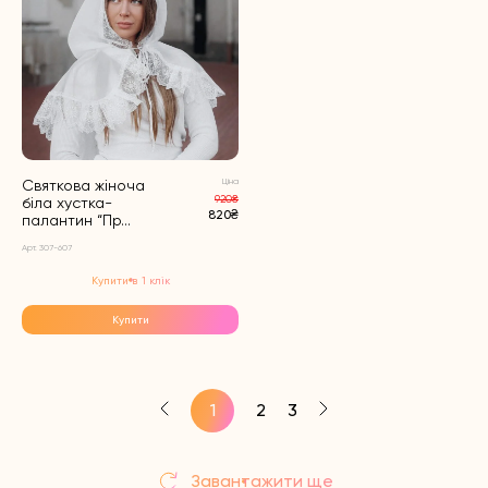
Святкова жіноча
Ціна
920₴
біла хустка-
820₴
палантин “Пр...
Арт. 307-607
Купити в 1 клік
Купити
1
2
3
Завантажити ще