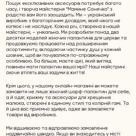
Пошук ексклюзивних аксесуарів потребує багато
часу, і творча майстерня “Мамине Сонечко” з
радістю вам його заощадить. Ми – український
виробник з багаторічним досвідом, який нікого не
копіює і не наслідує. Кожна річ, створена в нашій
майстерні, – унікальна. Ми розробили понад два
десятки моделей жіночих палантинів для церкви та
продовжуємо працювати над розширенням
асортименту, вкладаючи частинку душі у кожний
шовчик, щоб ви почувалися по-справжньому
особливою. Ба більше, маєте ідеї, який вигляд
повинен мати палантин вашої мрії? Наші майстрині
охоче втілять ваші задуми в життя!
Крім цього, у нашому онлайн-магазині ви можете
замовити не лише жіночий шарф-палантин для себе,
а й одяг, крижму та аксесуари для хрещення
малюка, створені в єдиному стилі та колірній гамі. Та
й ціна вас приємно здивує, адже ви замовляєте
товари від виробника.
Ми відшиваємо та відправляємо замовлення
надзвичайно швидко. Якщо ви знаходитесь у місті