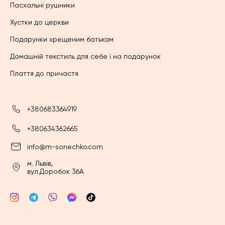
Пасхальні рушники
Хустки до церкви
Подарунки хрещеним батькам
Домашній текстиль для себе і на подарунок
Плаття до причастя
+380683364919
+380634362665
info@m-sonechko.com
м. Львів,
вул.Доробок 36А