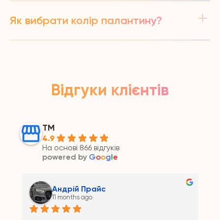
Як вибрати колір палантину?
Відгуки клієнтів
ТМ
4.9
На основі 866 відгуків
powered by
G
o
o
g
l
e
Андрій Прайс
11 months ago