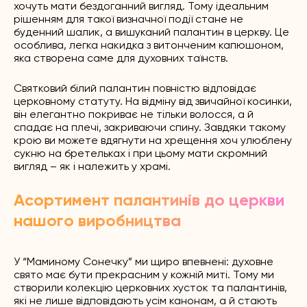
хочуть мати бездоганний вигляд. Тому ідеальним
рішенням для такої визначної події стане не
буденний шалик, а вишуканий палантин в церкву. Це
особлива, легка накидка з витонченим капюшоном,
яка створена саме для духовних таїнств.
Святковий білий палантин повністю відповідає
церковному статуту. На відміну від звичайної косинки,
він елегантно покриває не тільки волосся, а й
спадає на плечі, закриваючи спину. Завдяки такому
крою ви можете вдягнути на хрещення хоч улюблену
сукню на бретельках і при цьому мати скромний
вигляд – як і належить у храмі.
Асортимент палантинів до церкви
нашого виробництва
У “Маминому Сонечку” ми щиро впевнені: духовне
свято має бути прекрасним у кожній миті. Тому ми
створили колекцію церковних хусток та палантинів,
які не лише відповідають усім канонам, а й стають