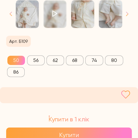
Арт. Б109
50
56
62
68
74
80
86
Купити в 1 клік
Купити