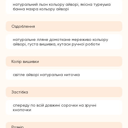
натуральний льон кольору айворі, якісна туреуька
банна махра кольору айворі
Оздоблення
натуральне лляне домоткане мереживо кольору
айворі, густа вишивка, кутаси ручної роботи
Колір вишивки
світле айворі натуральна ниточка
Застібка
спереду по всій довжині сорочки на зручні
кнопочки
Розмір