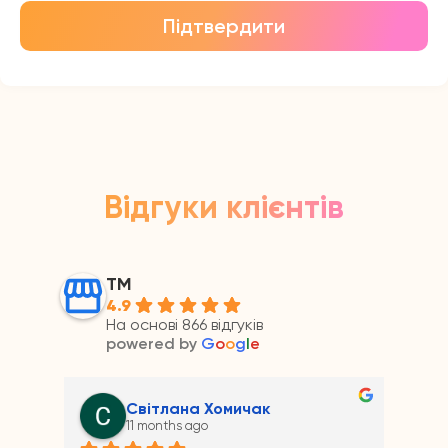
Підтвердити
Відгуки клієнтів
ТМ
4.9
На основі 866 відгуків
powered by
G
o
o
g
l
e
Андрій Прайс
11 months ago