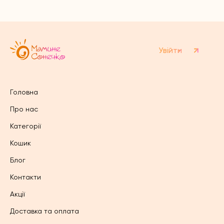
можна
можна
вибрати
вибрати
на
на
сторінці
сторінці
товару
товару
Увійти
Головна
Про нас
Категорії
Кошик
Блог
Контакти
Акції
Доставка та оплата