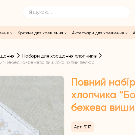
ення
Крижми для хрещення
Аксесуари для хрещення
А
ещення
Набори для хрещення хлопчиків
ий” небесно-бежева вишивка, білий велюр
Повний набі
хлопчика “Бо
бежева виши
Арт. Б117