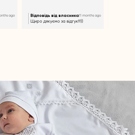
значущого 
як хрещен
Відповід
Відповідь від власника
onths ago
11 months ago
Щиро дя
Щиро дякуємо за відгук!!!))
отри мат
про набі
Звертайт