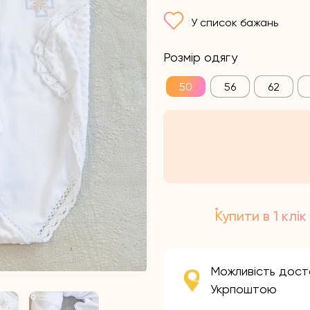
У список бажань
Розмір одягу
50
56
62
Купити в 1 клік
Можливість дост
Укрпоштою