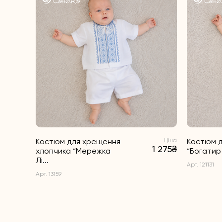
Костюм для хрещення
Ціна
Костюм д
1 275₴
хлопчика “Мережка
“Богатир 
Лі...
Арт. 121131
Арт. 13159