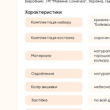
Виробник: ТМ “Мамине Сонечко”. Україна, Льв
Характеристики
крижма-
Комплектація набору
"Бойківс
Комплектація костюма
сорочеч
натураль
Матеріали
горошок
кольору
Оздоблення
натурал
Колір вишивки
небесно
Застібка
по всій 