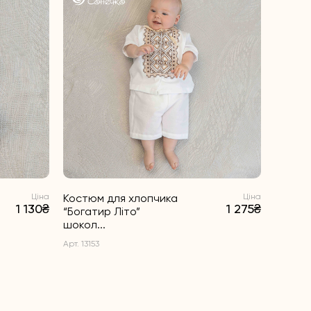
Ціна
Костюм для хлопчика
Ціна
Костю
1 130₴
1 275₴
“Богатир Літо”
“Богати
шокол...
Арт. 1314
Арт. 13153