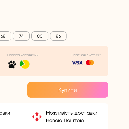
68
74
80
86
Оплата частинами:
Платіжні системи:
Купити
авки
Можливість доставки
Новою Поштою