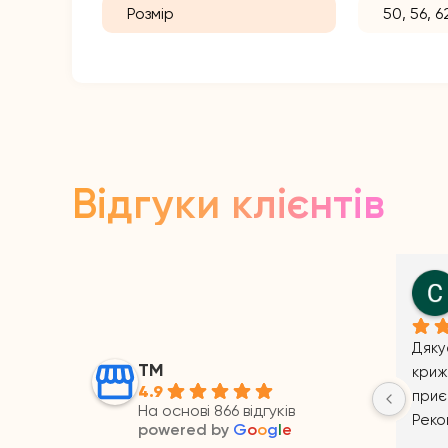
Розмір
50, 56, 6
Відгуки клієнтів
Petro Prays
11 months ago
ТМ
4.9
На основі 866 відгуків
powered by
G
o
o
g
l
e