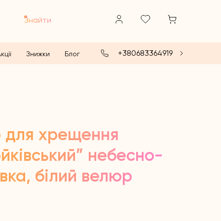
Знайти
+380683364919
кції
Знижки
Блог
р для хрещення
йківський” небесно-
вка, білий велюр