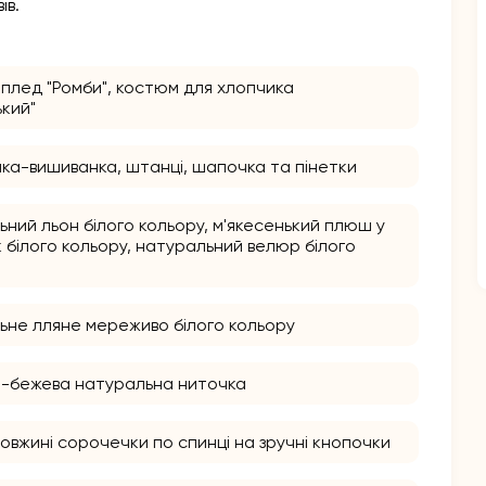
ів.
плед "Ромби", костюм для хлопчика
ький"
ка-вишиванка, штанці, шапочка та пінетки
ний льон білого кольору, м'якесенький плюш у
 білого кольору, натуральний велюр білого
ьне лляне мереживо білого кольору
-бежева натуральна ниточка
довжині сорочечки по спинці на зручні кнопочки