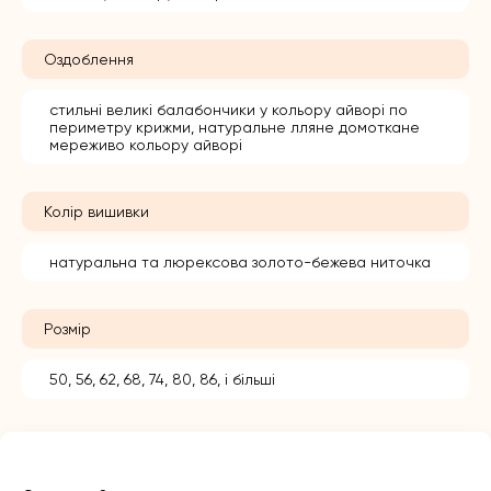
Оздоблення
стильні великі балабончики у кольору айворі по
периметру крижми, натуральне лляне домоткане
мереживо кольору айворі
Колір вишивки
натуральна та люрексова золото-бежева ниточка
Розмір
50, 56, 62, 68, 74, 80, 86, і більші