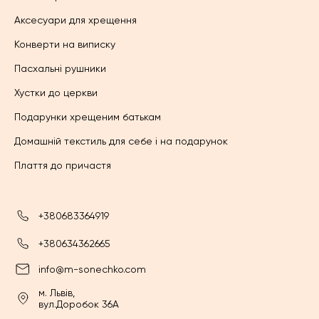
Аксесуари для хрещення
Конверти на виписку
Пасхальні рушники
Хустки до церкви
Подарунки хрещеним батькам
Домашній текстиль для себе і на подарунок
Плаття до причастя
+380683364919
+380634362665
info@m-sonechko.com
м. Львів,
вул.Доробок 36А