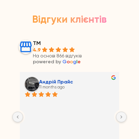
Відгуки клієнтів
ТМ
4.9
На основі 866 відгуків
powered by
G
o
o
g
l
e
Андрій Прайс
11 months ago
на 