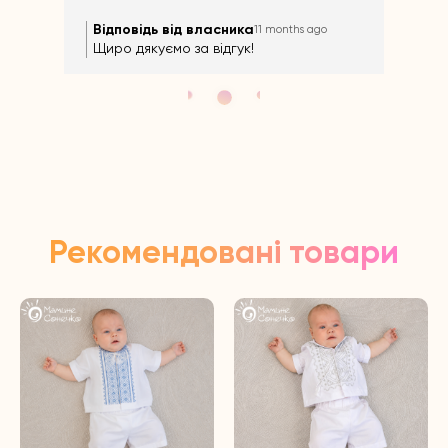
Відповідь від власника
Ві
11 months ago
Щиро дякуємо за відгук!
Щир
Рекомендовані товари