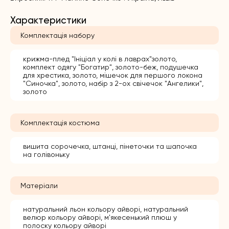
Характеристики
Комплектація набору
крижма-плед "Ініціал у колі в лаврах"золото,
комплект одягу "Богатир", золото-беж, подушечка
для хрестика, золото, мішечок для першого локона
"Синочка", золото, набір з 2-ох свічечок "Ангелики",
золото
Комплектація костюма
вишита сорочечка, штанці, пінеточки та шапочка
на голівоньку
Матеріали
натуральний льон кольору айворі, натуральний
велюр кольору айворі, м'якесенький плюш у
полоску кольору айворі