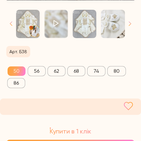
Арт. Б38
50
56
62
68
74
80
86
Купити в 1 клік