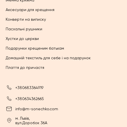
Аксесуари для хрещення
Конверти на виписку
Пасхальні рушники
Хустки до церкви
Подарунки хрещеним батькам
Домашній текстиль для себе і на подарунок
Плаття до причастя
+380683364919
+380634362665
info@m-sonechko.com
м. Львів,
вул.Доробок 36А