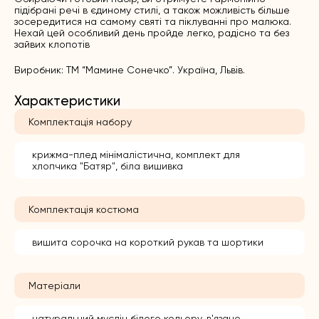
підібрані речі в єдиному стилі, а також можливість більше
зосередитися на самому святі та піклуванні про малюка.
Нехай цей особливий день пройде легко, радісно та без
зайвих клопотів
Виробник: ТМ “Мамине Сонечко”. Україна, Львів.
Характеристики
Комплектація набору
крижма-плед мінімалістична, комплект для
хлопчика "Батяр", біла вишивка
Комплектація костюма
вишита сорочка на короткий рукав та шортики
Матеріали
натуральний муслін білого кольору, в'язане