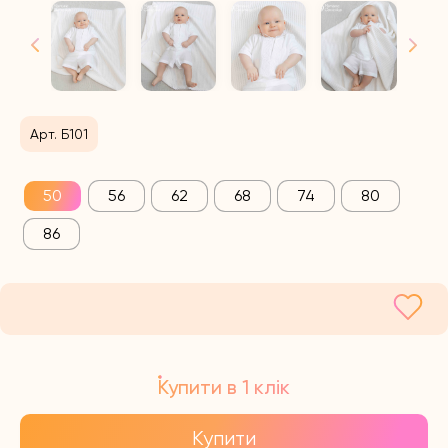
Арт. Б101
50
56
62
68
74
80
86
Купити в 1 клік
Купити