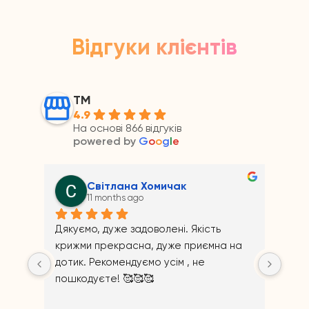
Відгуки клієнтів
ТМ
4.9
На основі 866 відгуків
powered by
G
o
o
g
l
e
Андрій Прайс
11 months ago
сть 
мна на 
 