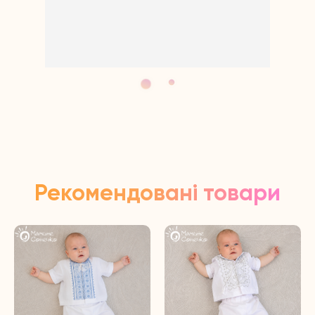
Відповідь
Щиро дякує
Рекомендовані товари