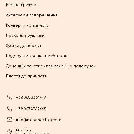
Іменна крижма
Аксесуари для хрещення
Конверти на виписку
Пасхальні рушники
Хустки до церкви
Подарунки хрещеним батькам
Домашній текстиль для себе і на подарунок
Плаття до причастя
+380683364919
+380634362665
info@m-sonechko.com
м. Львів,