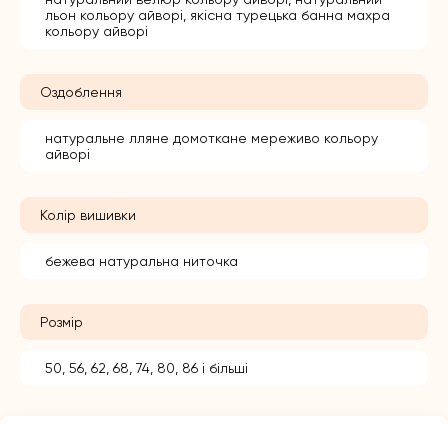
льон кольору айворі, якісна турецька банна махра
кольору айворі
Оздоблення
натуральне лляне домоткане мереживо кольору
айворі
Колір вишивки
бежева натуральна ниточка
Розмір
50, 56, 62, 68, 74, 80, 86 і більші