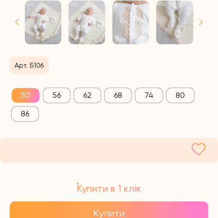
Арт. Б106
50
56
62
68
74
80
86
Купити в 1 клік
Купити