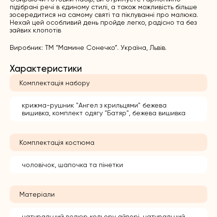
підібрані речі в єдиному стилі, а також можливість більше
зосередитися на самому святі та піклуванні про малюка.
Нехай цей особливий день пройде легко, радісно та без
зайвих клопотів
Виробник: ТМ “Мамине Сонечко”. Україна, Львів.
Характеристики
Комплектація набору
крижма-рушник "Ангел з крильцями" бежева
вишивка, комплект одягу "Батяр", бежева вишивка
Комплектація костюма
чоловічок, шапочка та пінетки
Матеріали
натуральний велюр кольору айворі, натуральний