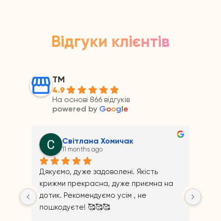
Відгуки клієнтів
ТМ
4.9
На основі 866 відгуків
powered by
G
o
o
g
l
e
Світлана Хомичак
Андр
11 months ago
11 mon
Дякуємо, дуже задоволені. Якість 
крижми прекрасна, дуже приємна на 
дотик. Рекомендуємо усім , не 
пошкодуєте! 🥰🥰🥰