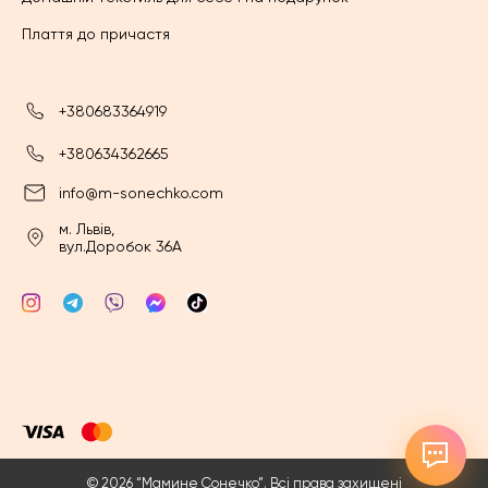
Плаття до причастя
+380683364919
+380634362665
info@m-sonechko.com
м. Львів,
вул.Доробок 36А
© 2026 “Мамине Сонечко”. Всі права захищені