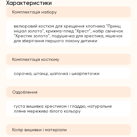
Характеристики
Комплектація набору
велюровий костюм для хрещення хлопчика "Принц
ініціал золото", крижма-плед "Хрест", набір свічечок
"Хрестик золото", подушечка для хрестика, мішечок
для зберігання першого локону дитинки
Комплектація костюму
сорочка, штанці, шапочка і шкарпеточки
Оздоблення
густа вишивка хрестиком і гладдю, натуральне
лляне мереживо білого кольору
Колір вишивки і матеріали