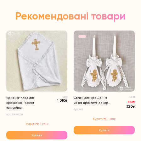
Рекомендовані товари
Ціна
Ціна
Крижма-плед для
Свічки для хрещення
1 010₴
370₴
хрещення “Хрест
чи на причастя декор...
320₴
вишукани...
Арт. 403
Арт. 3150-0536
Купити в 1 клік
Купити в 1 клік
Купити
Купити