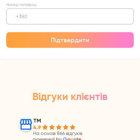
Номер телефону
Підтвердити
Відгуки клієнтів
ТМ
4.9
На основі 866 відгуків
powered by
G
o
o
g
l
e