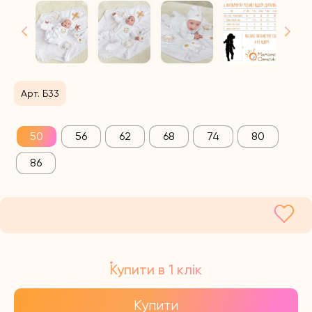
Арт. Б33
50
56
62
68
74
80
86
Купити в 1 клік
Купити