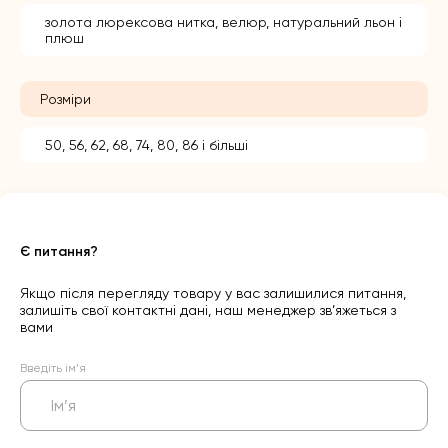
золота люрексова нитка, велюр, натуральний льон і
плюш
Розміри
50, 56, 62, 68, 74, 80, 86 і більші
Є питання?
Якщо після перегляду товару у вас залишилися питання,
залишіть свої контактні дані, наш менеджер зв’яжеться з
вами
Введіть ім’я