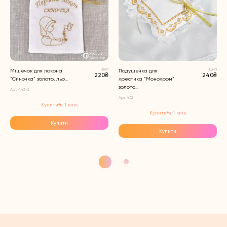
Ціна
Ціна
Мішечок для локона
Подушечка для
220₴
240₴
“Синочка” золото, льо...
хрестика “Монохром”
золото...
Арт. 443-2
Арт. 452
Купити в 1 клік
Купити в 1 клік
Купити
Купити