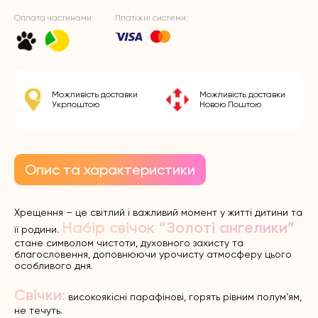
Оплата частинами:
Платіжні системи:
Можливість доставки
Можливість доставки
Укрпоштою
Новою Поштою
Опис та характеристики
Хрещення – це світлий і важливий момент у житті дитини та
Набір свічок “Золоті ангелики”
її родини.
стане символом чистоти, духовного захисту та
благословення, доповнюючи урочисту атмосферу цього
особливого дня.
Свічки:
високоякісні парафінові, горять рівним полум’ям,
не течуть.