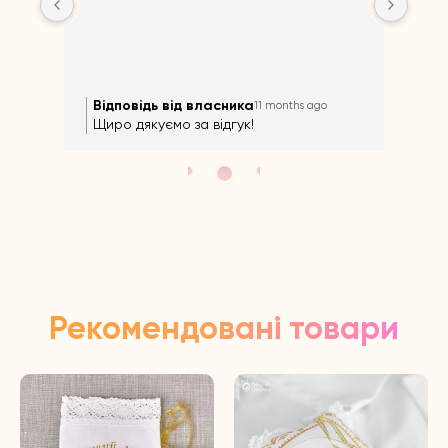
Відповідь від власника
Ві
11 months ago
Щиро дякуємо за відгук!
Щир
Рекомендовані товари