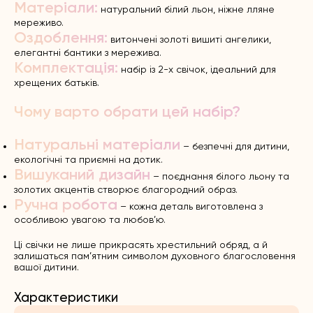
Матеріали:
натуральний білий льон, ніжне лляне
мереживо.
Оздоблення:
витончені золоті вишиті ангелики,
елегантні бантики з мережива.
Комплектація:
набір із 2-х свічок, ідеальний для
хрещених батьків.
Чому варто обрати цей набір?
Натуральні матеріали
– безпечні для дитини,
екологічні та приємні на дотик.
Вишуканий дизайн
– поєднання білого льону та
золотих акцентів створює благородний образ.
Ручна робота
– кожна деталь виготовлена з
особливою увагою та любов’ю.
Ці свічки не лише прикрасять хрестильний обряд, а й
залишаться пам’ятним символом духовного благословення
вашої дитини.
Характеристики