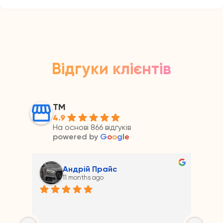
Відгуки клієнтів
ТМ
4.9
На основі 866 відгуків
powered by
G
o
o
g
l
e
Андрій Прайс
11 months ago
на 