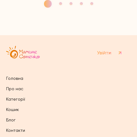
має
кілька
кілька
варіантів.
варіантів.
Параметри
Параметри
можна
можна
вибрати
вибрати
на
на
сторінці
сторінці
товару
товару
Увійти
Головна
Про нас
Категорії
Кошик
Блог
Контакти