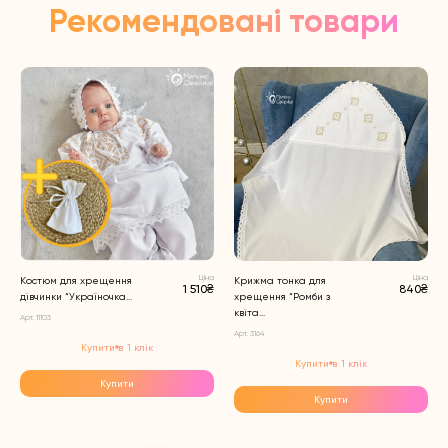
Рекомендовані товари
Ціна
Ціна
Костюм для хрещення
Крижма тонка для
1 510₴
840₴
дівчинки “Україночка...
хрещення “Ромби з
квіта...
Арт. 11103
Арт. 3164
Купити в 1 клік
Купити в 1 клік
Купити
Купити
Цей
Цей
товар
товар
має