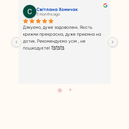
Андрій Прайс
11 months ago
Якість 
риємна на 
не 
Відповідь від власника
11 months ago
Щиро дякуємо за відгук!