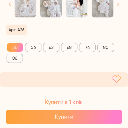
Арт. А26
50
56
62
68
74
80
86
Купити в 1 клік
Купити