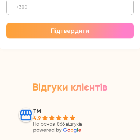
Підтвердити
Відгуки клієнтів
ТМ
4.9
На основі 866 відгуків
powered by
G
o
o
g
l
e