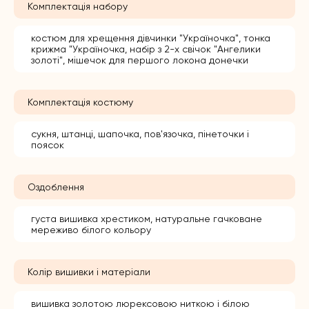
Комплектація набору
костюм для хрещення дівчинки "Україночка", тонка
крижма "Україночка, набір з 2-х свічок "Ангелики
золоті", мішечок для першого локона донечки
Комплектація костюму
сукня, штанці, шапочка, пов'язочка, пінеточки і
поясок
Оздоблення
густа вишивка хрестиком, натуральне гачковане
мереживо білого кольору
Колір вишивки і матеріали
вишивка золотою люрексовою ниткою і білою