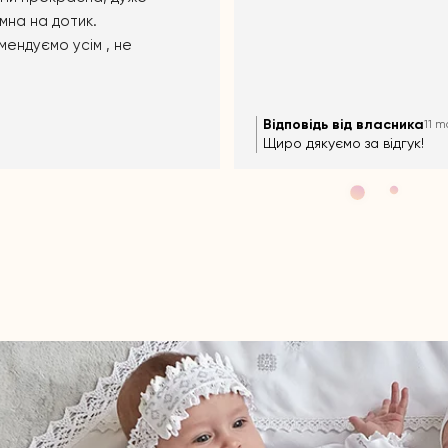
повідь від власника
Відповідь від власника
11 months ago
11 m
о дякуємо за відгук!!!))
Щиро дякуємо за відгук!!!))