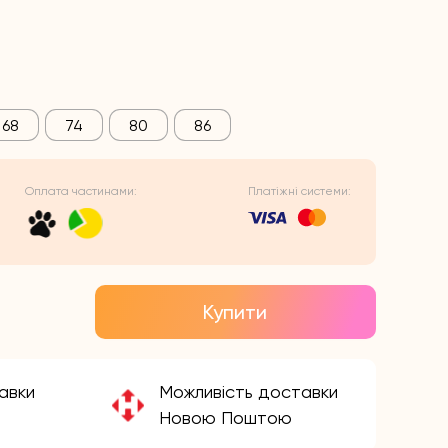
68
74
80
86
Оплата частинами:
Платіжні системи:
Купити
авки
Можливість доставки
Новою Поштою