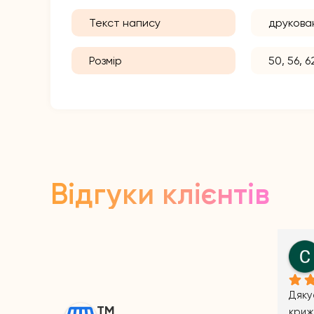
Текст напису
друкова
Розмір
50, 56, 6
Відгуки клієнтів
Petro Prays
11 months ago
ТМ