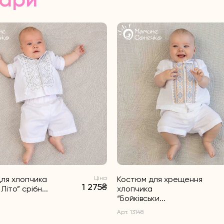
ля хлопчика
Ціна
Костюм для хрещення
1 275₴
Літо” срібн...
хлопчика
“Бойківськи...
Арт. 13148