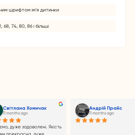
ним шрифтом ім'я дитинки
2, 68, 74, 80, 86 і більші
Mala_07 Melniik
Аноним
11 months ago
11 months ago