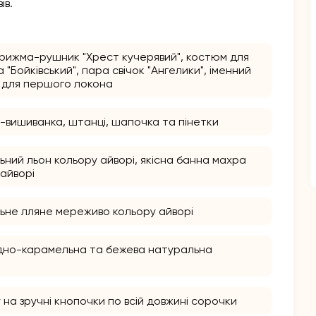
ів.
крижма-рушник "Хрест кучерявий", костюм для
 "Бойківський", пара свічок "Ангелики", іменний
 для першого локона
-вишиванка, штанці, шапочка та пінетки
ьний льон кольору айворі, якісна банна махра
 айворі
ьне лляне мереживо кольору айворі
но-карамельна та бежева натуральна
на зручні кнопочки по всій довжині сорочки