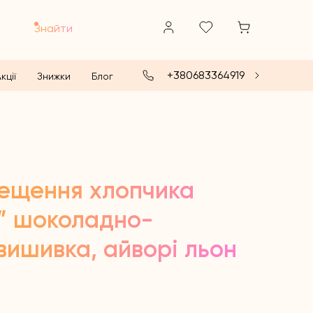
Знайти
+380683364919
кції
Знижки
Блог
рещення хлопчика
й” шоколадно-
вишивка, айворі льон