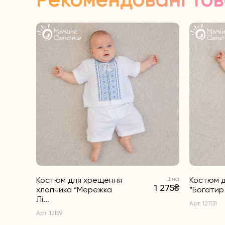
Костюм для хрещення
Ціна
Костюм д
1 275₴
хлопчика “Мережка
“Богатир 
Лі...
Арт. 121131
Арт. 13159