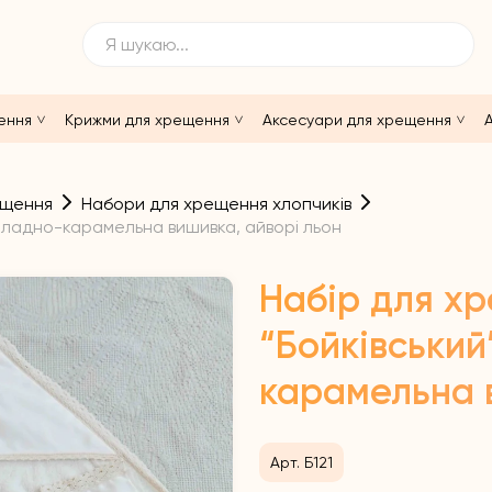
ення
Крижми для хрещення
Аксесуари для хрещення
А
ещення
Набори для хрещення хлопчиків
оладно-карамельна вишивка, айворі льон
Набір для х
“Бойківськи
карамельна 
Арт. Б121