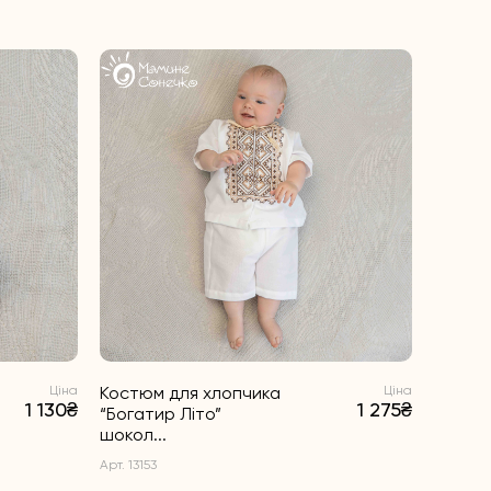
Ціна
Костюм для хлопчика
Ціна
Костю
1 130₴
1 275₴
“Богатир Літо”
“Богати
шокол...
Арт. 1314
Арт. 13153