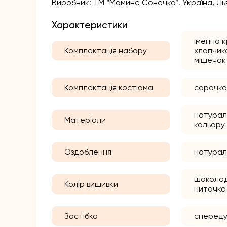
Виробник: ТМ “Мамине Сонечко”. Україна, Льв
Характеристики
іменна 
Комплектація набору
хлопчика
мішечок
Комплектація костюма
сорочка
натурал
Матеріали
кольору
Оздоблення
натурал
шоколад
Колір вишивки
ниточка
Застібка
спереду 