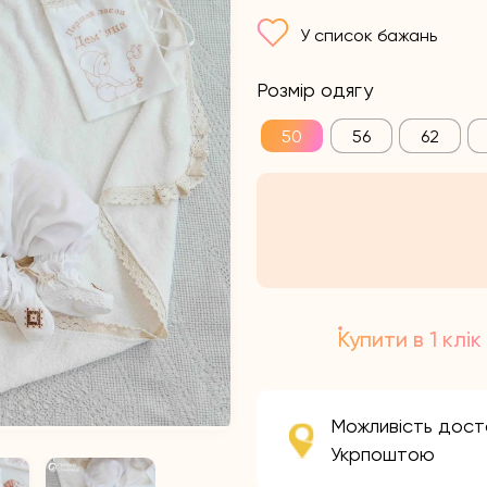
У список бажань
Розмір одягу
50
56
62
Купити в 1 клік
Можливість дост
Укрпоштою