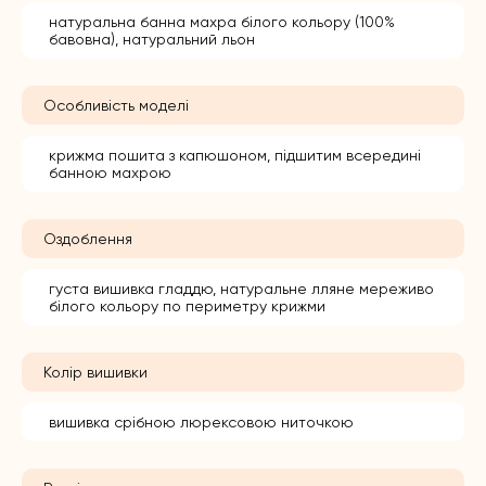
натуральна банна махра білого кольору (100%
бавовна), натуральний льон
Особливість моделі
крижма пошита з капюшоном, підшитим всередині
банною махрою
Оздоблення
густа вишивка гладдю, натуральне лляне мереживо
білого кольору по периметру крижми
Колір вишивки
вишивка срібною люрексовою ниточкою