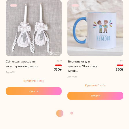
Ціна
Ціна
Свічки для хрещення
Біла чашка для
370₴
290₴
чи на причастя декор...
хресного “Дорогому
320₴
250₴
кумові...
Арт. 405
Арт. 4018
Купити в 1 клік
Купити в 1 клік
Купити
Купити