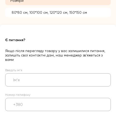
Розміри
80*80 см, 100*100 см, 120*120 см, 150*150 см
Є питання?
Якщо після перегляду товару у вас залишилися питання,
залишіть свої контактні дані, наш менеджер зв’яжеться з
вами
Введіть ім’я
Номер телефону