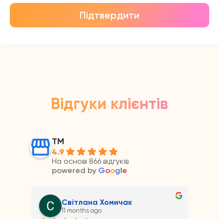
Підтвердити
Відгуки клієнтів
ТМ
4.9
На основі 866 відгуків
powered by
G
o
o
g
l
e
Світлана Хомичак
11 months ago