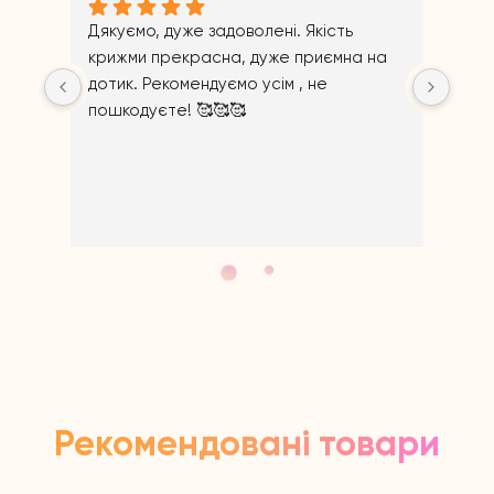
Дякуємо, дуже задоволені. Якість 
крижми прекрасна, дуже приємна на 
дотик. Рекомендуємо усім , не 
пошкодуєте! 🥰🥰🥰
Ві
Щир
Рекомендовані товари