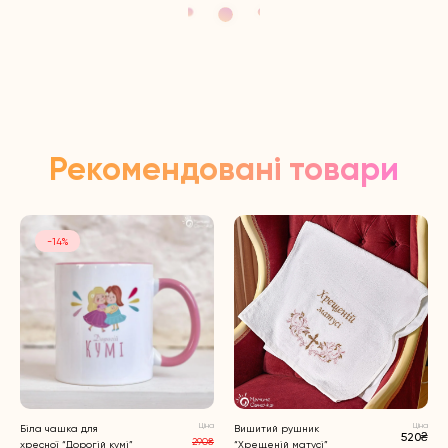
Рекомендовані товари
-14%
Ціна
Ціна
Біла чашка для
Вишитий рушник
520₴
290₴
хресної “Дорогій кумі”
“Хрещеній матусі”