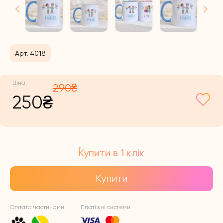
Арт. 4018
290
₴
Оригінальна
Поточна
250
₴
ціна:
ціна:
Купити в 1 клік
290₴.
250₴.
Купити
Оплата частинами:
Платіжні системи: