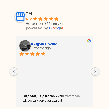
ТМ
4.9
На основі 866 відгуків
powered by
G
o
o
g
l
e
Андрій Прайс
11 months ago
на 
Відповідь від власника
Ві
11 months ago
Щиро дякуємо за відгук!
Щир