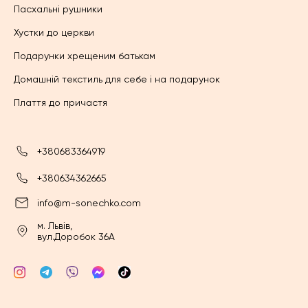
Пасхальні рушники
Хустки до церкви
Подарунки хрещеним батькам
Домашній текстиль для себе і на подарунок
Плаття до причастя
+380683364919
+380634362665
info@m-sonechko.com
м. Львів,
вул.Доробок 36А