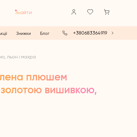
Знайти
+380683364919
кції
Знижки
Блог
, льон і махра
плена плюшем
 золотою вишивкою,