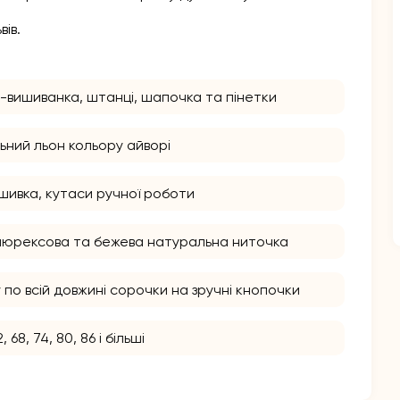
ів.
-вишиванка, штанці, шапочка та пінетки
ьний льон кольору айворі
шивка, кутаси ручної роботи
люрексова та бежева натуральна ниточка
по всій довжині сорочки на зручні кнопочки
2, 68, 74, 80, 86 і більші