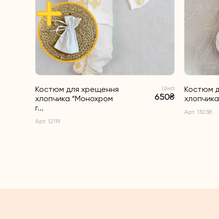
Костюм для хрещення
Ціна
Костюм 
650₴
хлопчика “Монохром
хлопчика 
г...
Арт. 13038
Арт. 12119