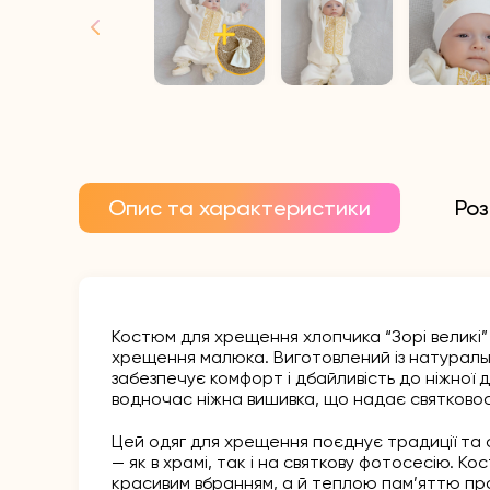
Опис та характеристики
Роз
Костюм для хрещення хлопчика “Зорі великі” 
хрещення малюка. Виготовлений із натуральн
забезпечує комфорт і дбайливість до ніжної 
водночас ніжна вишивка, що надає святковос
Цей одяг для хрещення поєднує традиції та 
— як в храмі, так і на святкову фотосесію. 
красивим вбранням, а й теплою пам’яттю пр