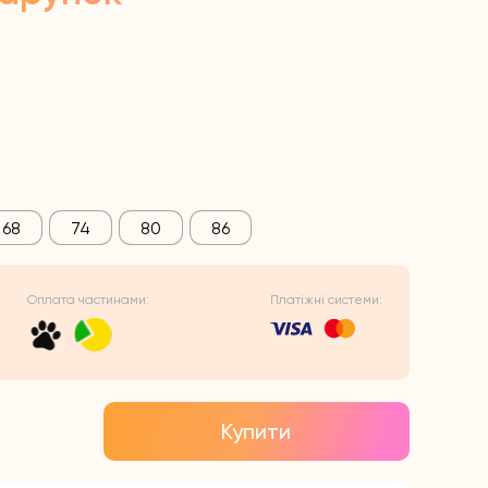
68
74
80
86
Оплата частинами:
Платіжні системи:
Купити