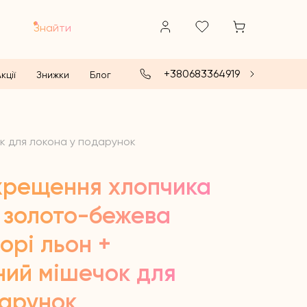
Знайти
+380683364919
кції
Знижки
Блог
ок для локона у подарунок
хрещення хлопчика
” золото-бежева
орі льон +
ний мішечок для
дарунок