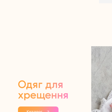
отр
про
Зве
Одяг для
хрещення
Каталог