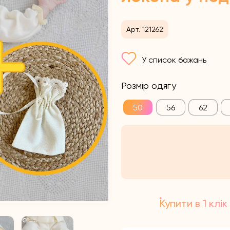
Арт. 121262
У список бажань
Розмір одягу
50
56
62
Купити в 1 клік