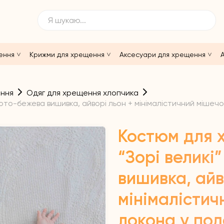
ення
Крижми для хрещення
Аксесуари для хрещення
А
ення
Одяг для хрещення хлопчика
ото-бежева вишивка, айворі льон + мінімалістичний мішеч
Костюм для 
“Зорі великі
вишивка, айв
мінімалістич
локона у по