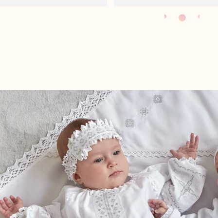
и мати такий гарний відгук
приємно!)
 набір для хрещення!))
ртайтеся до нас ще!)