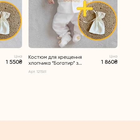
Ціна
Костюм для хрещення
Ціна
1 550₴
1 860₴
хлопчика “Богатир” з...
Арт. 121561