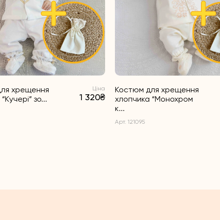
для хрещення
Ціна
Костюм для хрещення
1 320₴
“Кучері” зо...
хлопчика “Монохром
к...
Арт. 121095