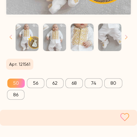
Арт. 121561
50
56
62
68
74
80
86