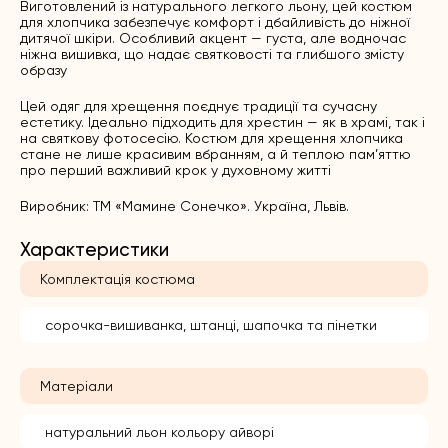
Виготовлений із натурального легкого льону, цей костюм
для хлопчика забезпечує комфорт і дбайливість до ніжної
дитячої шкіри. Особливий акцент — густа, але водночас
ніжна вишивка, що надає святковості та глибшого змісту
образу
Цей одяг для хрещення поєднує традиції та сучасну
естетику. Ідеально підходить для хрестин — як в храмі, так і
на святкову фотосесію. Костюм для хрещення хлопчика
стане не лише красивим вбранням, а й теплою пам’яттю
про перший важливий крок у духовному житті
Виробник: ТМ «Мамине Сонечко». Україна, Львів.
Характеристики
Комплектація костюма
сорочка-вишиванка, штанці, шапочка та пінетки
Матеріали
натуральний льон кольору айворі