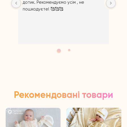
дотик. Рекомендуємо усім , не 
пошкодуєте! 🥰🥰🥰
Ві
Щир
Рекомендовані товари