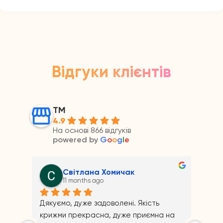
Відгуки клієнтів
ТМ
4.9
На основі 866 відгуків
powered by
G
o
o
g
l
e
Світлана Хомичак
11 months ago
Дякуємо, дуже задоволені. Якість 
крижми прекрасна, дуже приємна на 