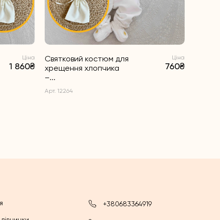
Ціна
Святковий костюм для
Ціна
1 860₴
760₴
хрещення хлопчика
–...
Арт. 12264
я
+380683364919
 дівчинки