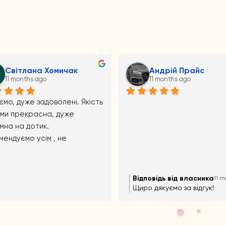
Mala_07 Melniik
Аноним
11 months ago
11 months ago
повідь від власника
Відповідь від власника
11 months ago
11 m
о дякуємо за відгук!!!))
Щиро дякуємо за відгук!!!))