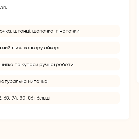
ів.
очка, штанці, шапочка, пінеточки
ьний льон кольору айворі
ишивка та кутаси ручної роботи
натуральна ниточка
2, 68, 74, 80, 86 і більші