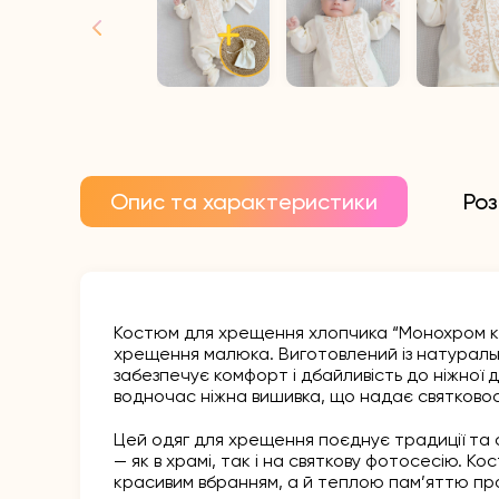
Опис та характеристики
Роз
Костюм для хрещення хлопчика “Монохром кві
хрещення малюка. Виготовлений із натуральн
забезпечує комфорт і дбайливість до ніжної 
водночас ніжна вишивка, що надає святковос
Цей одяг для хрещення поєднує традиції та 
— як в храмі, так і на святкову фотосесію. 
красивим вбранням, а й теплою пам’яттю пр