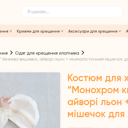
ення
Крижми для хрещення
Аксесуари для хрещення
А
ення
Одяг для хрещення хлопчика
бежева вишивка, айворі льон + мінімалістичний мішечок 
Костюм для 
“Монохром к
айворі льон 
мішечок для