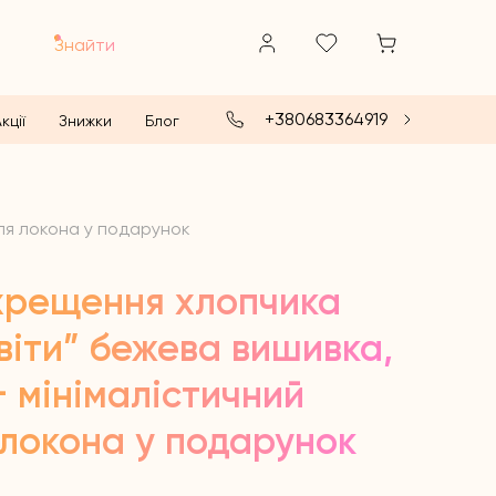
Знайти
+380683364919
кції
Знижки
Блог
для локона у подарунок
хрещення хлопчика
віти” бежева вишивка,
+ мінімалістичний
 локона у подарунок