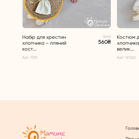
Набір для хрестин
Ціна
Костюм 
560₴
хлопчика – лляний
хлопчика
кост...
велик...
Арт. 11311
Арт. 121262
Голов
Про н