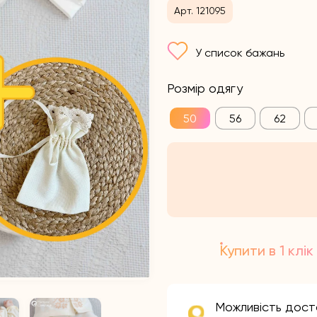
Арт. 121095
У список бажань
Розмір одягу
50
56
62
Купити в 1 клік
Можливість дост