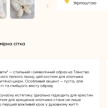
Укрпоштою
мірна сітка
ти” — стильний і символічний образ на Таїнство
ого легкого льону, цей костюм для хлопчика
дитячої шкіри. Особливий акцент — густа, але
ті та глибшого змісту образу
сучасну естетику. Ідеально підходить для хрестин
Костюм для хрещення хлопчика стане не лише
о перший важливий крок у духовному житті