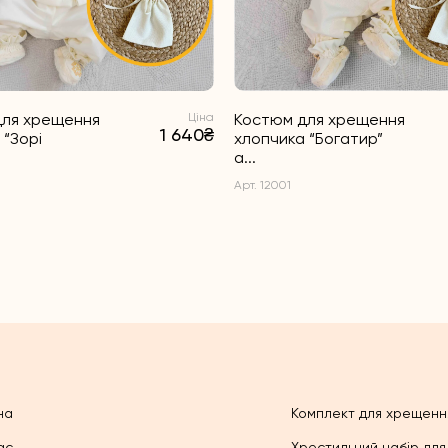
для хрещення
Ціна
Костюм для хрещення
1 640₴
 “Зорі
хлопчика “Богатир”
а...
Арт. 12001
на
Комплект для хрещенн
ас
Хрестильний набір для