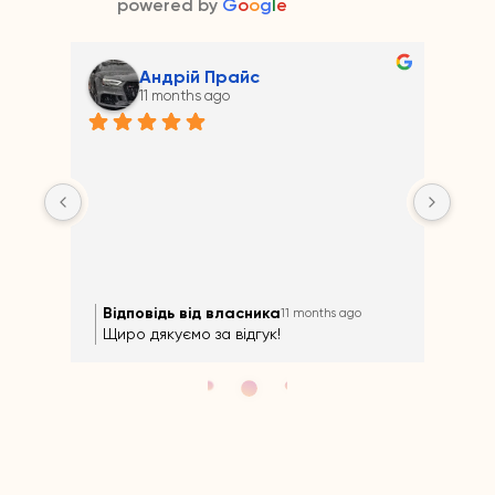
powered by
G
o
o
g
l
e
Андрій Прайс
11 months ago
на 
Відповідь від власника
Ві
11 months ago
Щиро дякуємо за відгук!
Щир