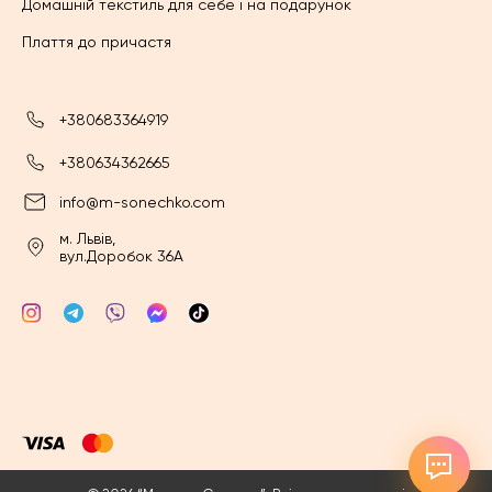
Домашній текстиль для себе і на подарунок
Плаття до причастя
+380683364919
+380634362665
info@m-sonechko.com
м. Львів,
вул.Доробок 36А