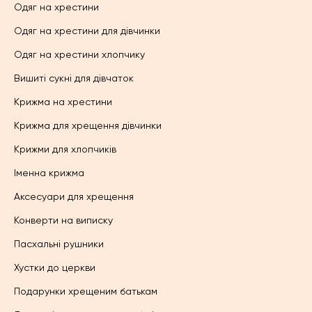
Одяг на хрестини
Одяг на хрестини для дівчинки
Одяг на хрестини хлопчику
Вишиті сукні для дівчаток
Крижма на хрестини
Крижма для хрещення дівчинки
Крижми для хлопчиків
Іменна крижма
Аксесуари для хрещення
Конверти на виписку
Пасхальні рушники
Хустки до церкви
Подарунки хрещеним батькам