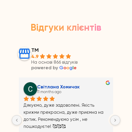
Відгуки клієнтів
ТМ
4.9
На основі 866 відгуків
powered by
G
o
o
g
l
e
Андрій Прайс
11 months ago
на 