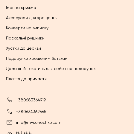
Іменна крижма
Аксесуари для хрещення
Конверти на виписку
Пасхальні рушники
Хустки до церкви
Подарунки хрещеним батькам
Домашній текстиль для себе і на подарунок
Плаття до причастя
+380683364919
+380634362665
info@m-sonechko.com
м. Львів,