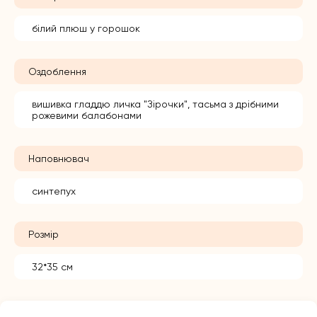
білий плюш у горошок
Оздоблення
вишивка гладдю личка "Зірочки", тасьма з дрібними
рожевими балабонами
Наповнювач
синтепух
Розмір
32*35 см