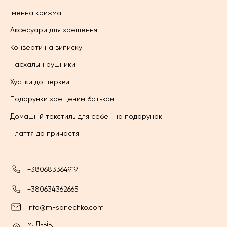
Іменна крижма
Аксесуари для хрещення
Конверти на виписку
Пасхальні рушники
Хустки до церкви
Подарунки хрещеним батькам
Домашній текстиль для себе і на подарунок
Плаття до причастя
+380683364919
+380634362665
info@m-sonechko.com
м. Львів,