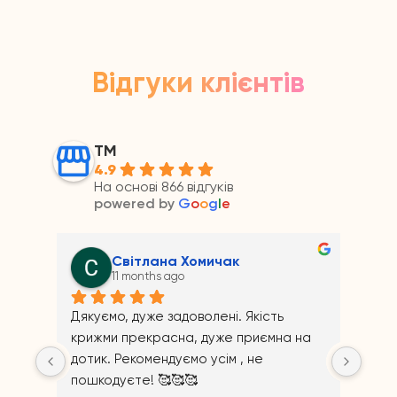
Відгуки клієнтів
ТМ
4.9
На основі 866 відгуків
powered by
G
o
o
g
l
e
омичак
Андрій Прайс
11 months ago
олені. Якість 
дуже приємна на 
 усім , не 