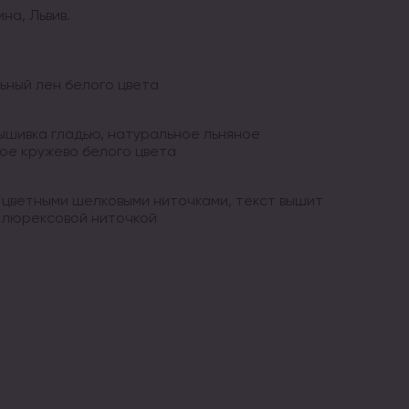
на, Львив.
ьный лен белого цвета
вышивка гладью, натуральное льняное
ое кружево белого цвета
 цветными шелковыми ниточками, текст вышит
 люрексовой ниточкой