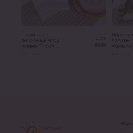
Пасхальное
Цена
Пасхаль
405₴
полотенце «Моя
полотен
365₴
первая Пасха» ...
«Крашанк
Арт. 0-042
Арт. 0-034
Главн