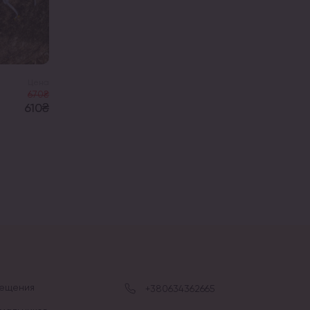
Цена
670₴
610₴
рещения
+380634362665