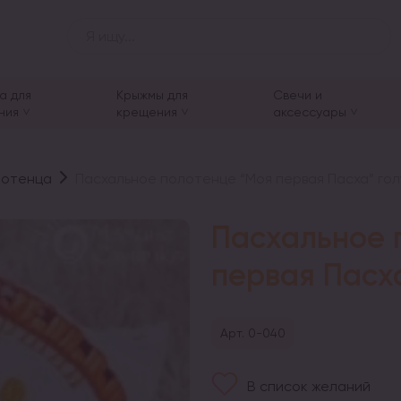
а для
Крыжмы для
Свечи и
ния
крещения
аксессуары
лотенца
Пасхальное полотенце “Моя первая Пасха” гол
Пасхальное 
первая Пасха
Арт. 0-040
В список желаний