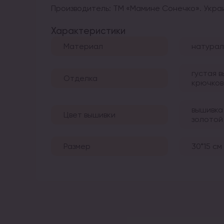
Производитель: ТМ «Мамине Сонечко». Украи
Характеристики
Материал
натурал
густая 
Отделка
крючков
вышивка
Цвет вышивки
золотой
Размер
30*15 см