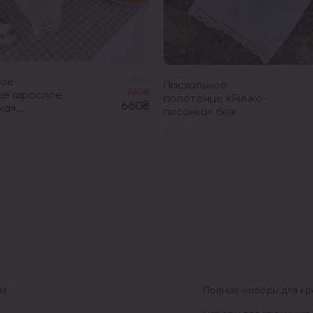
ное
Цена
Пасхальное
730₴
це взрослое
полотенце «Яичко-
660₴
а»...
писанка» беж...
Арт. 0-060
ая
Полные наборы для к