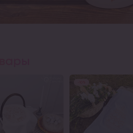
овары
-10%