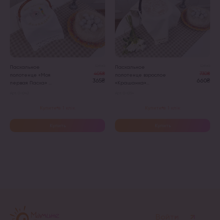
Цена
Цена
Пасхальное
Пасхальное
405₴
730₴
полотенце «Моя
полотенце взрослое
365₴
660₴
первая Пасха» ...
«Крашанка»...
Арт. 0-042
Арт. 0-034
Купити в 1 клік
Купити в 1 клік
Купить
Купить
Войти