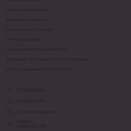
Свечи и аксессуары
Конверты на выписку
Пасхальные полотенца
Платки в церковь
Подарки крестным родителям
Домашний текстиль для себя и в подарок
Платья и вышиванки к причастию
+380634362665
+380683364919
m_sonechko@ukr.net
г. Львов,
ул.Доробок 36А