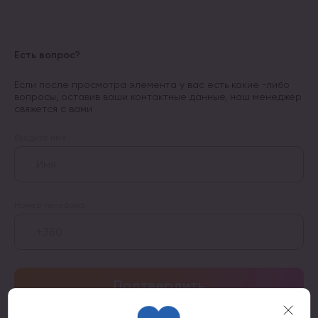
Есть вопрос?
Если после просмотра элемента у вас есть какие -либо
вопросы, оставив ваши контактные данные, наш менеджер
свяжется с вами
Введите имя
Номер телефона
Подтвердить