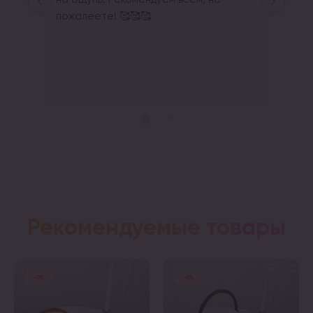
Response from the owner
11 months ago
Щиро дякуємо за відгук!
Рекомендуемые товары
-9%
-9%