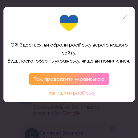
Подтвердить
Ой! Здається, ви обрали російську версію нашого
сайту.
Будь ласка, оберіть українську, якщо ви помилилися.
Отзывы клиентов
Так, продовжити українською
Ні, залишити російську
ТМ
4.9
Основываясь на 866 отзывах
powered by
G
o
o
g
l
e
Світлана Хомичак