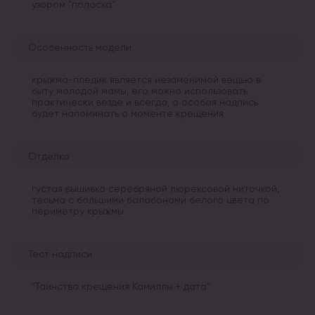
узором "полоска"
Особенность модели
крыжма-пледик является незаменимой вещью в
быту молодой мамы, его можно использовать
практически везде и всегда, а особая надпись
будет напоминать о моменте крещения
Отделка
густая вышивка серебряной люрексовой ниточкой,
тесьма с большими балабонами белого цвета по
периметру крыжмы
Тест надписи
"Таинство крещения Камиллы + дата"