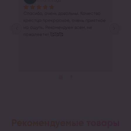
11 months ago
Спасибо, очень довольны. Качество 
крестца прекрасное, очень приятное 
на ощупь. Рекомендуем всем, не 
пожалеете! 🥰🥰🥰
Res
Щиро
Рекомендуемые товары