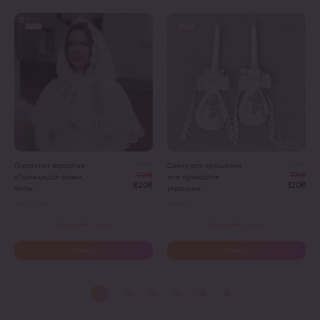
Цена
Цена
Палантин взрослый
Свечи для крещения
920₴
370₴
«Принцесса-розы»,
или причастия
820₴
320₴
белы...
украшен...
Арт. 307-603
Арт. 405
Купити в 1 клік
Купити в 1 клік
Купить
Купить