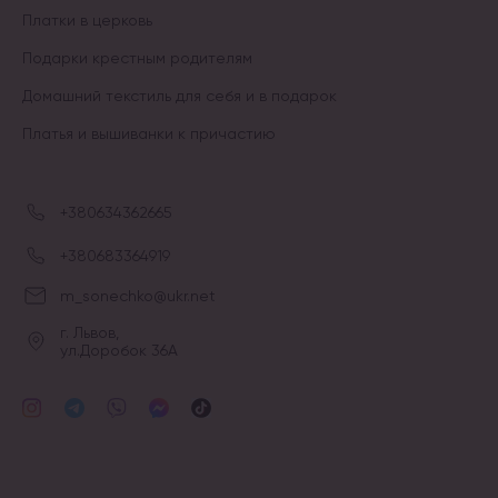
Платки в церковь
Подарки крестным родителям
Домашний текстиль для себя и в подарок
Платья и вышиванки к причастию
+380634362665
+380683364919
m_sonechko@ukr.net
г. Львов,
ул.Доробок 36А