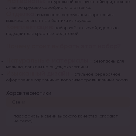
Материалы:
натуральный лен цвета айвори, нежное
льняное кружево серебристого оттенка.
Отделка:
изысканная серебряная люрексовая
вышивка, элегантные бантики из кружева.
Комплектация:
набор из 2-х свечей, идеально
подходит для крестных родителей.
Почему стоит выбрать этот набор?
Натуральные материалы
– безопасны для
малыша, приятны на ощупь, экологичны.
Изысканный дизайн
– стильное серебряное
оформление гармонично дополняет традиционный образ.
Характеристики
Свечи
парафоновые свечи высокого качества (сгорают,
не текут)