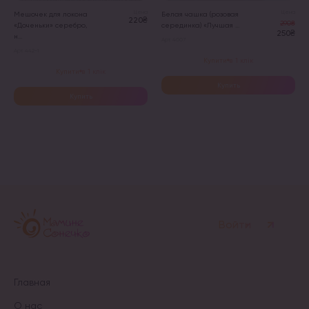
Цена
Цена
Мешочек для локона
Белая чашка (розовая
220₴
290₴
«Доченьки» серебро,
серединка) «Лучшая ...
250₴
н...
Арт. 4007
Арт. 442-1
Купити в 1 клік
Купити в 1 клік
Купить
Купить
Войти
Главная
О нас