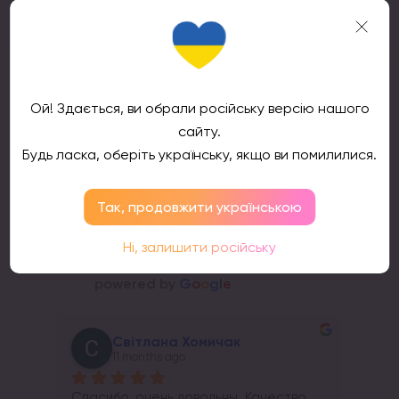
Подтвердить
Ой! Здається, ви обрали російську версію нашого
сайту.
Отзывы клиентов
Будь ласка, оберіть українську, якщо ви помилилися.
Так, продовжити українською
ТМ
Ні, залишити російську
4.9
Основываясь на 866 отзывах
powered by
G
o
o
g
l
e
Світлана Хомичак
11 months ago
Спасибо, очень довольны. Качество 