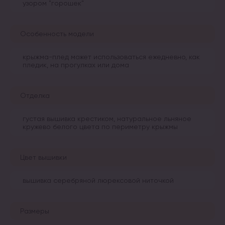
узором "горошек"
Особенность модели
крыжма-плед может использоваться ежедневно, как
пледик, на прогулках или дома
Отделка
густая вышивка крестиком, натуральное льняное
кружево белого цвета по периметру крыжмы
Цвет вышивки
вышивка серебряной люрексовой ниточкой
Размеры