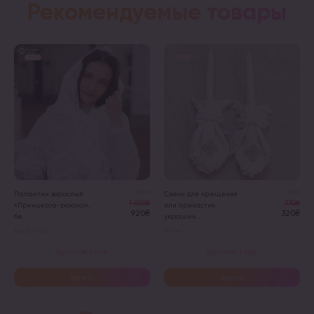
Рекомендуемые товары
Цена
Цена
Палантин взрослый
Свечи для крещения
1 020₴
370₴
«Принцесса-рококо»,
или причастия
920₴
320₴
бе...
украшен...
Арт. 307-600
Арт. 411
Купити в 1 клік
Купити в 1 клік
Купить
Купить