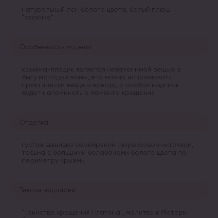
натуральный лен белого цвета, белый плюш
"косичка"
Особенность модели
крыжма-пледик является незаменимой вещью в
быту молодой мамы, его можно использовать
практически везде и всегда, а особая надпись
будет напоминать о моменте крещения
Отделка
густая вышивка серебряной люрексовой ниточкой,
тесьма с большими балабонами белого цвета по
периметру крыжмы
Тексты надписей
"Таинство крещения Платона", молитва к Матери