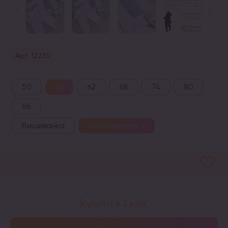
Арт. 12230
50
56
62
68
74
80
86
Вишиванка
Весь комплект
Купити в 1 клік