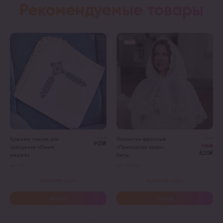
Рекомендуемые товары
Цена
Цена
Крыжма тонкая для
Палантин взрослый
905₴
920₴
крещения «Синяя
«Принцесса-розы»,
820₴
мережк...
белы...
Арт. 3169
Арт. 307-603
Купити в 1 клік
Купити в 1 клік
Купить
Купить
Этот
товар