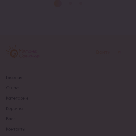
имеет
несколько
вариаций.
Опции
можно
выбрать
на
странице
товара.
Войти
Главная
О нас
Категории
Корзина
Блог
Контакты