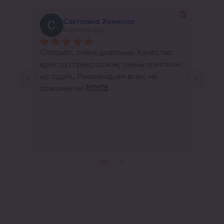
Світлана Хомичак
11 months ago
Спасибо, очень довольны. Качество 
крестца прекрасное, очень приятное 
на ощупь. Рекомендуем всем, не 
пожалеете! 🥰🥰🥰
Re
Щир