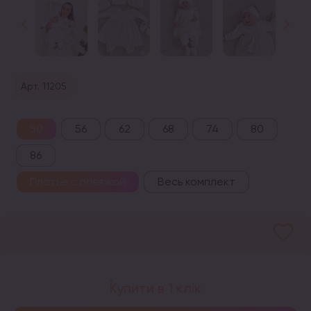
Арт. 11205
50
56
62
68
74
80
86
Платье с повязкой
Весь комплект
Купити в 1 клік