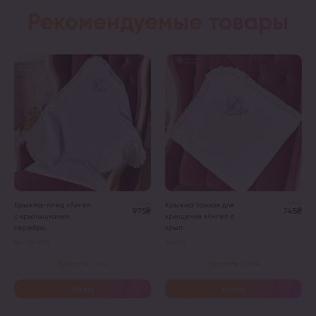
Рекомендуемые товары
Цена
Цена
Крыжма-плед «Ангел
Крыжма тонкая для
975₴
745₴
с крылышками»
крещения «Ангел с
серебро...
крыл...
Арт. 3107-0531
Арт. 3107
Купити в 1 клік
Купити в 1 клік
Купить
Купить
Этот
Этот