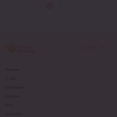
товар
товар
имеет
имеет
несколько
несколько
вариаций.
вариаций.
Опции
Опции
можно
можно
выбрать
выбрать
на
на
странице
странице
товара.
товара.
Войти
Главная
О нас
Категории
Корзина
Блог
Контакты