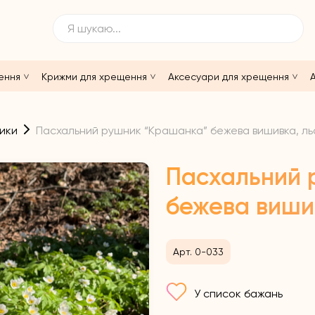
ення
Крижми для хрещення
Аксесуари для хрещення
А
ики
Пасхальний рушник “Крашанка” бежева вишивка, ль
Пасхальний 
бежева вишив
Арт. 0-033
У список бажань