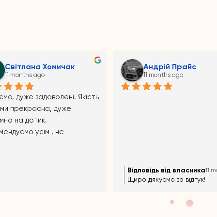
Mala_07 Melniik
Аноним
11 months ago
11 months ago
повідь від власника
Відповідь від власника
11 months ago
11 m
о дякуємо за відгук!!!))
Щиро дякуємо за відгук!!!))