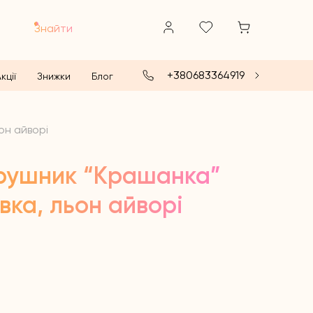
Знайти
+380683364919
кції
Знижки
Блог
он айворі
рушник “Крашанка”
ка, льон айворі