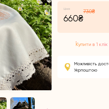
730
₴
Ор
По
660
₴
цін
цін
Купити в 1 клік
730
660
Можливість дост
Укрпоштою