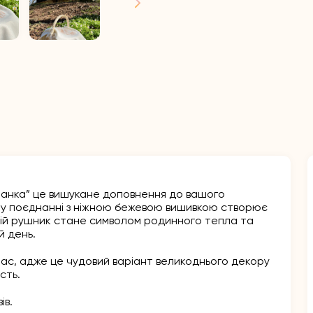
анка” це вишукане доповнення до вашого
і у поєднанні з ніжною бежевою вишивкою створює
ній рушник стане символом родинного тепла та
й день.
нас, адже це чудовий варіант великоднього декору
сть.
ів.