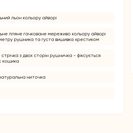
ьний льон кольору айворі
ьне лляне гачковане мереживо кольору айворі
метру рушника та густа вишивка хрестиком
стрічка з двох сторін рушничка - фіксується
к кошика
натуральна ниточка
м