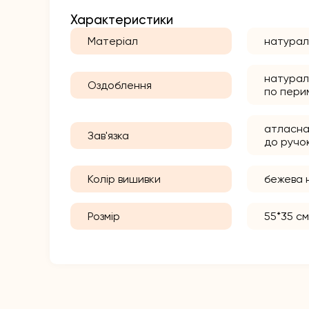
Характеристики
Матеріал
натурал
натурал
Оздоблення
по пери
атласна 
Зав'язка
до ручо
Колір вишивки
бежева 
Розмір
55*35 с