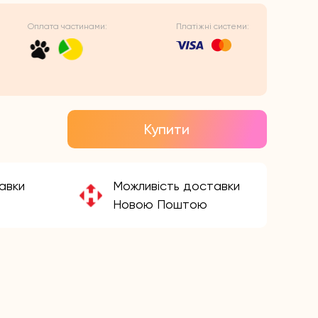
Оплата частинами:
Платіжні системи:
игінальна
точна
а:
а:
Купити
₴.
₴.
авки
Можливість доставки
Новою Поштою