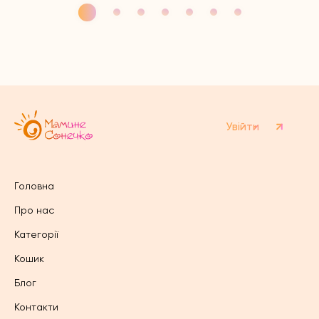
має
має
кілька
кілька
варіантів.
варіантів.
Параметри
Параметри
можна
можна
вибрати
вибрати
на
на
сторінці
сторінці
товару
товару
Увійти
Головна
Про нас
Категорії
Кошик
Блог
Контакти