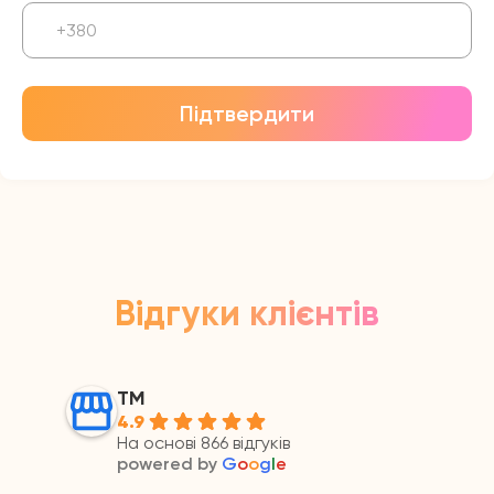
Підтвердити
Відгуки клієнтів
ТМ
4.9
На основі 866 відгуків
powered by
G
o
o
g
l
e