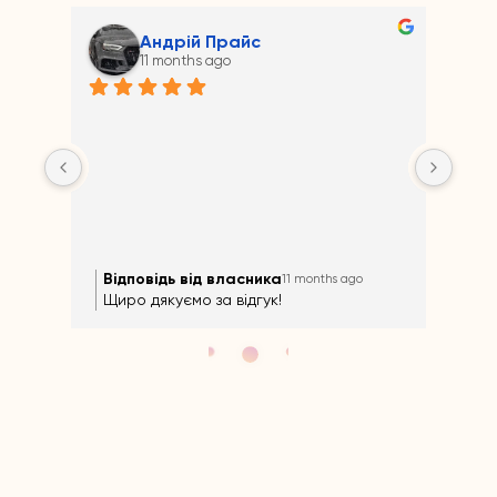
Андрій Прайс
11 months ago
на 
Відповідь від власника
Ві
11 months ago
Щиро дякуємо за відгук!
Щир