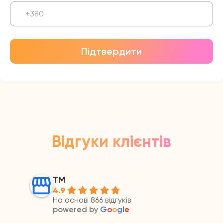
Підтвердити
Відгуки клієнтів
ТМ
4.9
На основі 866 відгуків
powered by
G
o
o
g
l
e