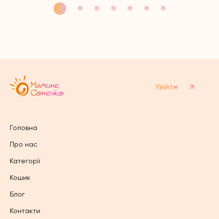
має
має
кілька
кілька
варіантів.
варіантів.
Параметри
Параметри
можна
можна
вибрати
вибрати
на
на
сторінці
сторінці
товару
товару
Увійти
Головна
Про нас
Категорії
Кошик
Блог
Контакти