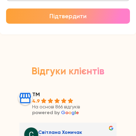
Підтвердити
Відгуки клієнтів
ТМ
4.9
На основі 866 відгуків
powered by
G
o
o
g
l
e
Андрій Прайс