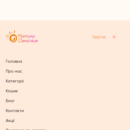
варіантів.
Параметри
Параметри
можна
можна
вибрати
вибрати
на
на
сторінці
сторінці
товару
товару
Увійти
Головна
Про нас
Категорії
Кошик
Блог
Контакти
Акції