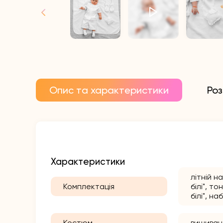
Опис та характеристики
Роз
Характеристики
літній н
Комплектація
білі", т
білі", н
Костюм
вишиван