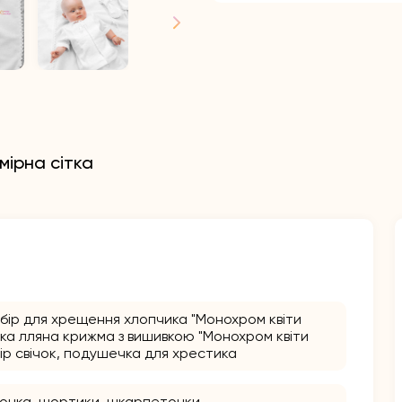
мірна сітка
абір для хрещення хлопчика "Монохром квіти
онка лляна крижма з вишивкою "Монохром квіти
абір свічок, подушечка для хрестика
очка, шортики, шкарпеточки