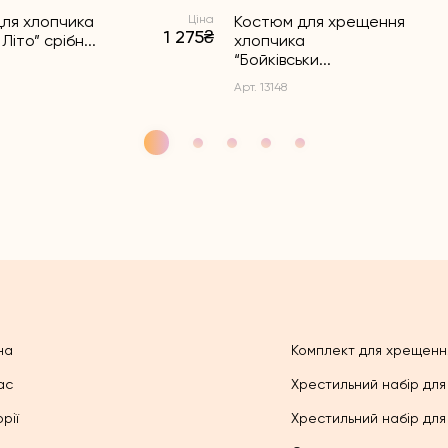
ля хлопчика
Ціна
Костюм для хрещення
1 275₴
Літо” срібн...
хлопчика
“Бойківськи...
Арт. 13148
на
Комплект для хрещенн
ас
Хрестильний набір для
рії
Хрестильний набір для