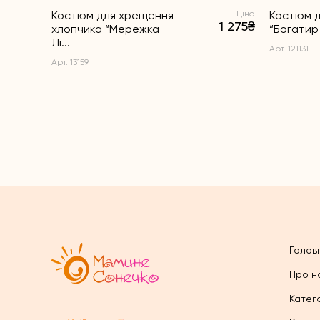
Костюм для хрещення
Ціна
Костюм д
1 275₴
хлопчика “Мережка
“Богатир 
Лі...
Арт. 121131
Арт. 13159
Голов
Про н
Катего