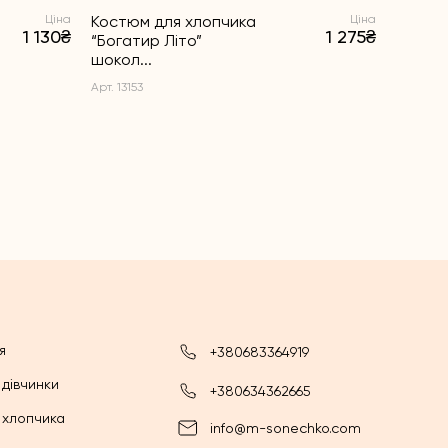
Ціна
Костюм для хлопчика
Ціна
Костю
1 130₴
1 275₴
“Богатир Літо”
“Богати
шокол...
Арт. 1314
Арт. 13153
я
+380683364919
 дівчинки
+380634362665
 хлопчика
info@m-sonechko.com