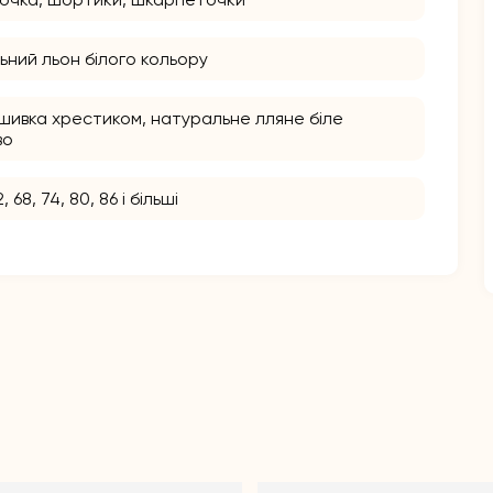
ьний льон білого кольору
ишивка хрестиком, натуральне лляне біле
во
2, 68, 74, 80, 86 і більші