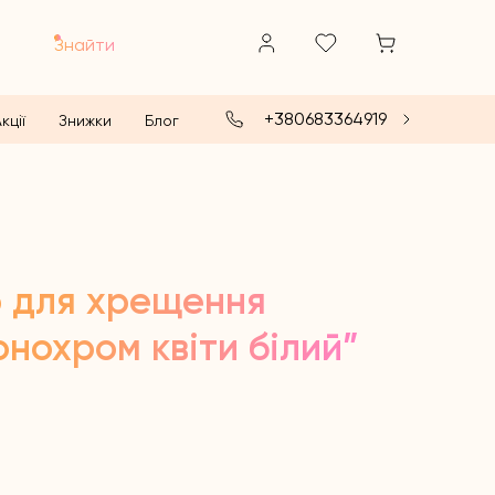
Знайти
+380683364919
кції
Знижки
Блог
р для хрещення
нохром квіти білий”