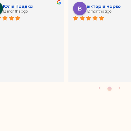
Siara Domina
Юля Теплишин
12 months ago
12 months ago
овірно гарні вироби: сукня, 
Замовляла крижму — якість,
очки, повʼязка. Мʼякенька 
пакування та сервіс на 
ина, акуратні шовчики, ще й 
найвищому рівні. Дякую маг
 мініатюрне все 😍 
за турботу!
лено з любовʼю і душею😌