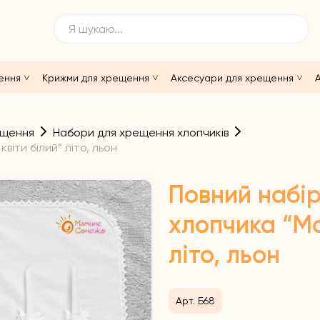
ення
Крижми для хрещення
Аксесуари для хрещення
А
ещення
Набори для хрещення хлопчиків
іти білий” літо, льон
Повний набі
хлопчика “Мо
літо, льон
Арт. Б68