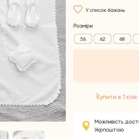
У список бажань
Розміри
56
62
68
Купити в 1 клік
Можливість дост
Укрпоштою