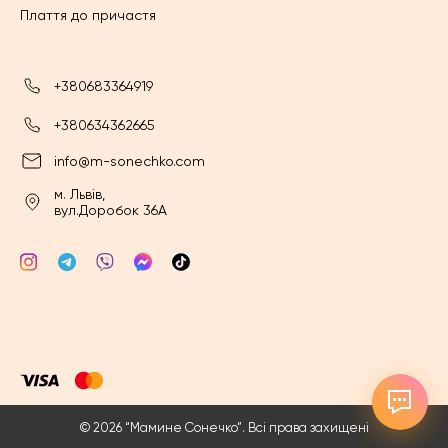
Плаття до причастя
+380683364919
+380634362665
info@m-sonechko.com
м. Львів,
вул.Доробок 36А
© 2026 “Мамине Сонечко”. Всі права захищені