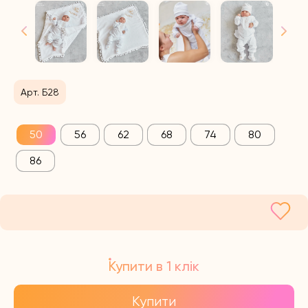
Арт. Б28
50
56
62
68
74
80
86
Купити в 1 клік
Купити