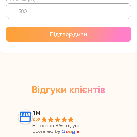
Підтвердити
Відгуки клієнтів
ТМ
4.9
На основі 866 відгуків
powered by
G
o
o
g
l
e