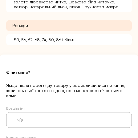
золота люрексова нитка, шовкова біла ниточка,
велюр, натуральний льон, плюш і пухнаста махра
Розміри
50, 56, 62, 68, 74, 80, 86 і більші
Є питання?
Якщо після перегляду товару у вас залишилися питання,
залишіть свої контактні дані, наш менеджер зв’яжеться з
вами
Введіть ім’я
Номер телефону