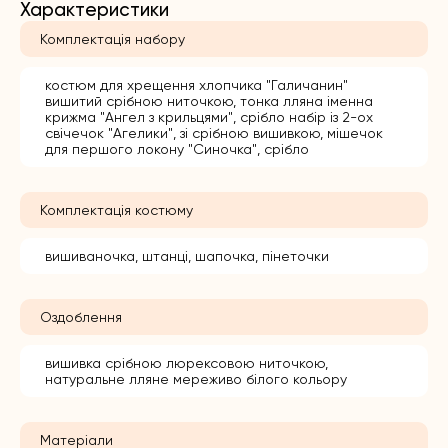
Характеристики
Комплектація набору
костюм для хрещення хлопчика "Галичанин"
вишитий срібною ниточкою, тонка лляна іменна
крижма "Ангел з крильцями", срібло набір із 2-ох
свічечок "Агелики", зі срібною вишивкою, мішечок
для першого локону "Синочка", срібло
Комплектація костюму
вишиваночка, штанці, шапочка, пінеточки
Оздоблення
вишивка срібною люрексовою ниточкою,
натуральне лляне мереживо білого кольору
Матеріали