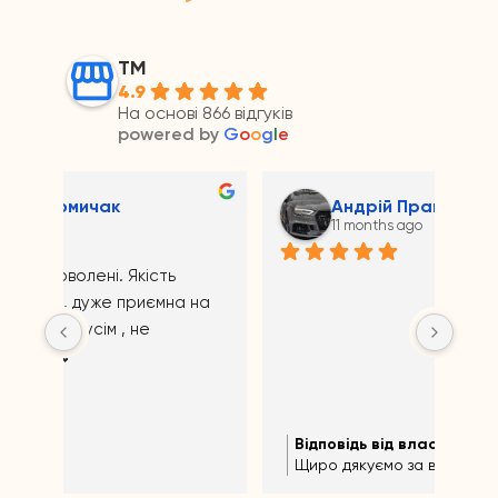
ТМ
4.9
На основі 866 відгуків
powered by
G
o
o
g
l
e
Андрій Прайс
11 months ago
на 
Відповідь від власника
Ві
11 months ago
Щиро дякуємо за відгук!
Щир