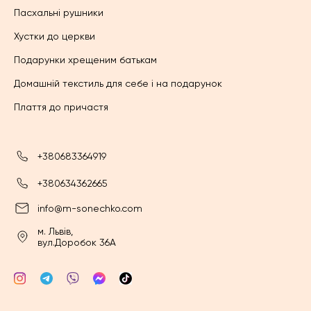
Пасхальні рушники
Хустки до церкви
Подарунки хрещеним батькам
Домашній текстиль для себе і на подарунок
Плаття до причастя
+380683364919
+380634362665
info@m-sonechko.com
м. Львів,
вул.Доробок 36А