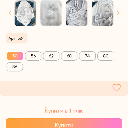
Арт. Б84
50
56
62
68
74
80
86
Купити в 1 клік
Купити