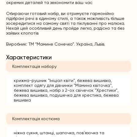
окремих деталей та зекономити ваш час
Обираючи готовий набір, ви отримуєте гармонійно
підібрані речі в єдиному стилі, а також можливість більше
зосередитися на самому святі та піклуванні про малюка.
Нехай цей особливий день пройде легко, радісно та без
зайвих клопотів
Виробник: ТМ “Мамине Сонечко”. Україна, Львів.
Характеристики
Комплектація набору
крижма-рушник "Ініціал квіти", бежева вишивка,
комплект одягу для дівчинки "Мамина квіточка",
бежева вишивка, набір з 2-ох свічечок "Хрестики",
бежева вишивка, подушечка для хрестика, бежева
вишивка
Комплектація костюма
ніжна сукня, штанці, шапочка, пов'язочка та