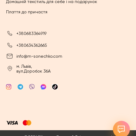
Домашній текстиль для себе і на подарунок
Плаття до причастя
+380683364919
+380634362665
info@m-sonechko.com
м. Львів,
вул.Доробок 36А