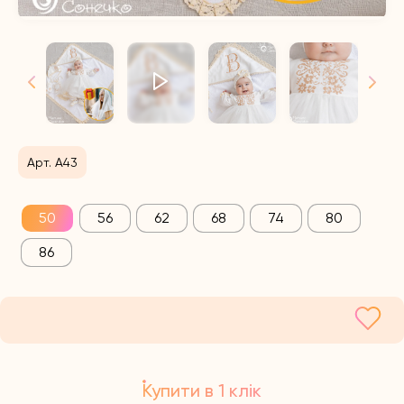
Арт. А43
50
56
62
68
74
80
86
Купити в 1 клік