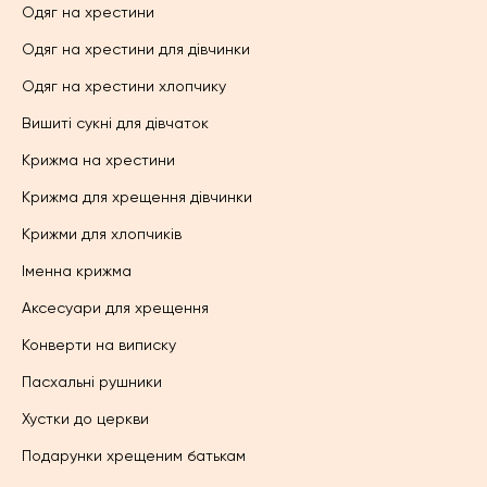
Одяг на хрестини
Одяг на хрестини для дівчинки
Одяг на хрестини хлопчику
Вишиті сукні для дівчаток
Крижма на хрестини
Крижма для хрещення дівчинки
Крижми для хлопчиків
Іменна крижма
Аксесуари для хрещення
Конверти на виписку
Пасхальні рушники
Хустки до церкви
Подарунки хрещеним батькам