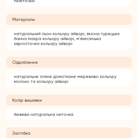
пінеточки
Матеріали
натуральний льон кольору айворі, якісна турецька
банна махра кольору айворі, м'якесенька
євросіточка кольору айворі
Оздоблення
натуральне лляне домоткане мереживо кольору
молоко та кольору айворі
Колір вишивки
бежева натуральна ниточка
Застібка