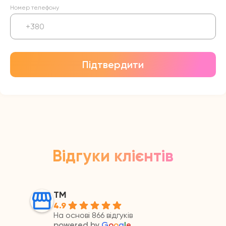
Номер телефону
Підтвердити
Відгуки клієнтів
ТМ
4.9
На основі 866 відгуків
powered by
G
o
o
g
l
e