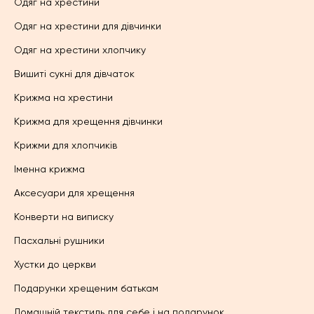
Одяг на хрестини
Одяг на хрестини для дівчинки
Одяг на хрестини хлопчику
Вишиті сукні для дівчаток
Крижма на хрестини
Крижма для хрещення дівчинки
Крижми для хлопчиків
Іменна крижма
Аксесуари для хрещення
Конверти на виписку
Пасхальні рушники
Хустки до церкви
Подарунки хрещеним батькам
Домашній текстиль для себе і на подарунок