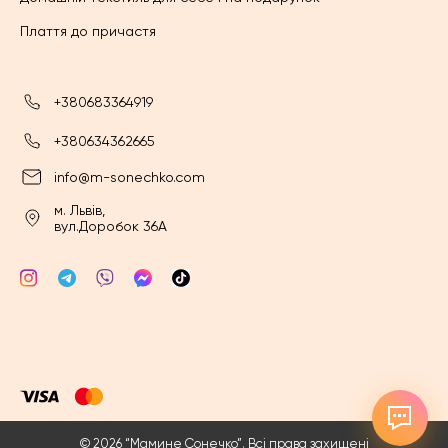
Плаття до причастя
+380683364919
+380634362665
info@m-sonechko.com
м. Львів,
вул.Доробок 36А
© 2026 “Мамине Сонечко”. Всі права захищені