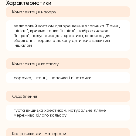
Характеристики
Комплектація набору
велюровий костюм для хрещення хлопчика "Принц
ініціал", крижма тонка "Ініціал", набір свічечок
"Ініціал", подушечка для хрестика, мішечок для
зберігання першого локону дитинки з вишитим
ініціалом
Комплектація костюму
сорочка, штанці, шапочка і пінеточки
Оздоблення
густа вишивка хрестиком, натуральне лляне
мереживо білого кольору
Колір вишивки і матеріали