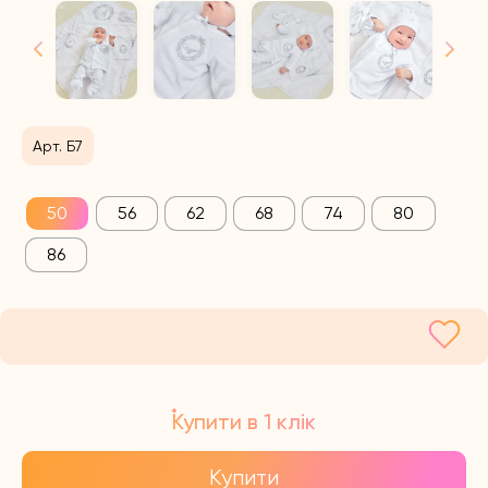
Арт. Б7
50
56
62
68
74
80
86
Купити в 1 клік
Купити