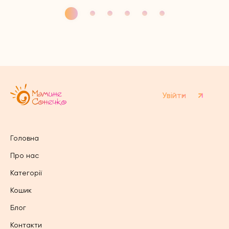
має
кілька
варіантів.
Параметри
можна
вибрати
на
сторінці
товару
Увійти
Головна
Про нас
Категорії
Кошик
Блог
Контакти