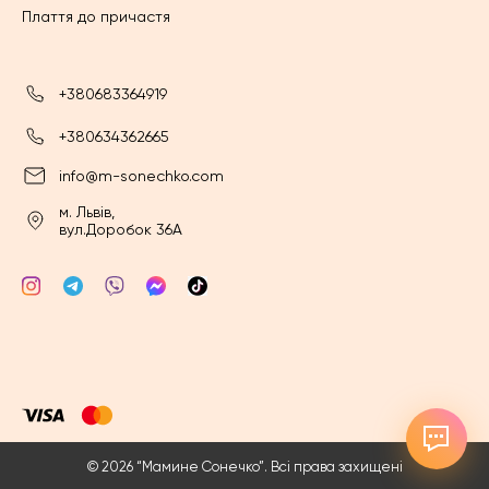
Плаття до причастя
+380683364919
+380634362665
info@m-sonechko.com
м. Львів,
вул.Доробок 36А
© 2026 “Мамине Сонечко”. Всі права захищені