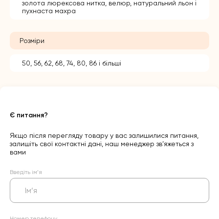
золота люрексова нитка, велюр, натуральний льон і
пухнаста махра
Розміри
50, 56, 62, 68, 74, 80, 86 і більші
Є питання?
Якщо після перегляду товару у вас залишилися питання,
залишіть свої контактні дані, наш менеджер зв’яжеться з
вами
Введіть ім’я
Номер телефону