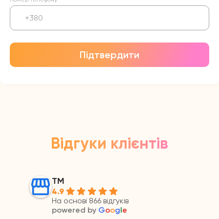
Підтвердити
Відгуки клієнтів
ТМ
4.9
На основі 866 відгуків
powered by
G
o
o
g
l
e