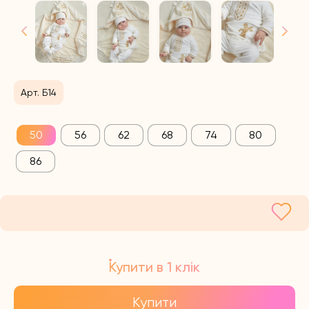
Арт. Б14
50
56
62
68
74
80
86
Купити в 1 клік
Купити