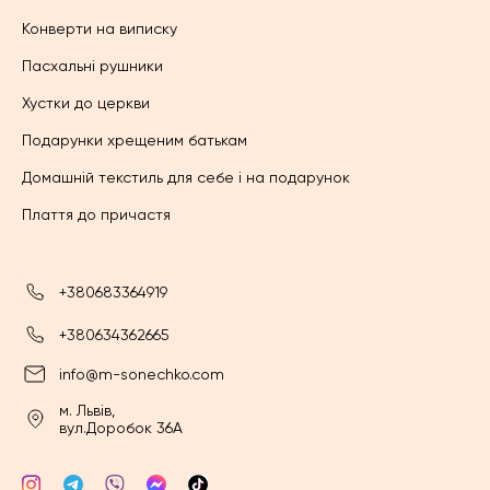
Конверти на виписку
Пасхальні рушники
Хустки до церкви
Подарунки хрещеним батькам
Домашній текстиль для себе і на подарунок
Плаття до причастя
+380683364919
+380634362665
info@m-sonechko.com
м. Львів,
вул.Доробок 36А