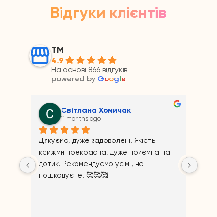
Відгуки клієнтів
ТМ
4.9
На основі 866 відгуків
powered by
G
o
o
g
l
e
омичак
Андрій Прайс
11 months ago
олені. Якість 
дуже приємна на 
 усім , не 
Відповідь від власника
11 months ago