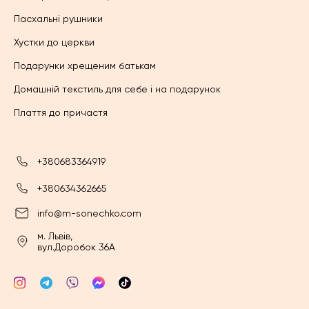
Пасхальні рушники
Хустки до церкви
Подарунки хрещеним батькам
Домашній текстиль для себе і на подарунок
Плаття до причастя
+380683364919
+380634362665
info@m-sonechko.com
м. Львів,
вул.Доробок 36А