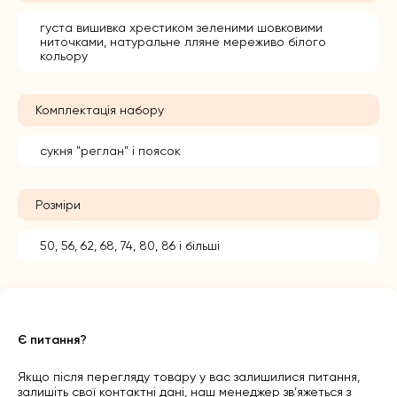
густа вишивка хрестиком зеленими шовковими
ниточками, натуральне лляне мереживо білого
кольору
Комплектація набору
сукня "реглан" і поясок
Розміри
50, 56, 62, 68, 74, 80, 86 і більші
Є питання?
Якщо після перегляду товару у вас залишилися питання,
залишіть свої контактні дані, наш менеджер зв’яжеться з