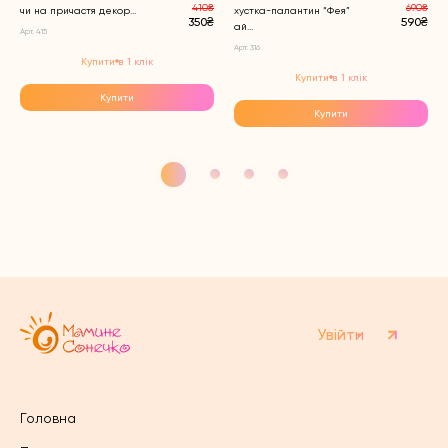
410₴
690₴
чи на причастя декор...
хустка-палантин “Фея”
350₴
590₴
ай...
Арт. 415
Арт. 316
Купити в 1 клік
Купити в 1 клік
Купити
Купити
Увійти
Головна