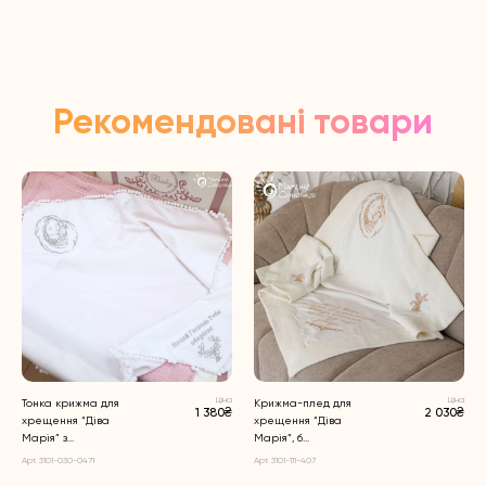
Рекомендовані товари
Ціна
Ціна
Тонка крижма для
Крижма-плед для
1 380₴
2 030₴
хрещення “Діва
хрещення “Діва
Марія” з...
Марія”, б...
Арт. 3101-030-0471
Арт. 3101-111-407