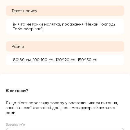
Текст напису
ім'я та метрики малятка, побажання "Нехай Господь
Тебе оберігає",
Розмір
80*80 см, 100*100 см, 120*120 см, 150*150 см
Є питання?
Якщо після перегляду товару у вас залишилися питання,
залишіть свої контактні дані, наш менеджер зв’яжеться з
вами
Введіть ім’я