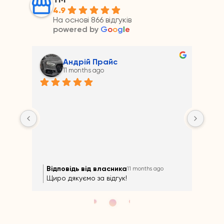
4.9
На основі 866 відгуків
powered by
G
o
o
g
l
e
Андрій Прайс
11 months ago
на 
Відповідь від власника
Ві
11 months ago
Щиро дякуємо за відгук!
Щир