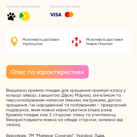
Оплата частинами:
Платіжні системи:
Можливість доставки
Можливість доставки
Укрпоштою
Новою Поштою
Опис та характеристики
Вишукана крижма-пледик для хрещення преміум-класу у
кольорі айворі, з вишитою Дівою Марією, ангеликом та
персоналізованим написом (іменем, метриками, датою
хрещення /чи народження) та побажанням – прекрасний
подарунок, яким можна користуватися кілька років.
Крижма-пледик має 2 сторони: лляну та утеплюючу.
Використовувати можна на обидві сторони, залежно від
сезону.
Виробник: ТМ “Мамине Сонечко”. Україна, Львів.