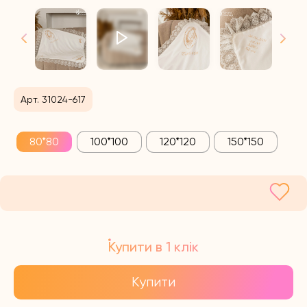
Арт. 31024-617
80*80
100*100
120*120
150*150
Купити в 1 клік
Купити