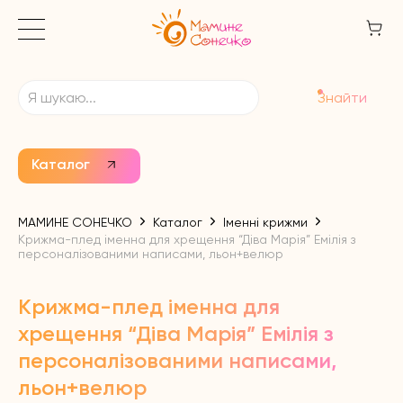
Знайти
Каталог
МАМИНЕ СОНЕЧКО
Каталог
Іменні крижми
Крижма-плед іменна для хрещення “Діва Марія” Емілія з
персоналізованими написами, льон+велюр
Крижма-плед іменна для
хрещення “Діва Марія” Емілія з
персоналізованими написами,
льон+велюр