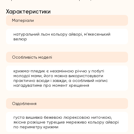
Характеристики
Матеріали
натуральний льон кольору айворі, м'якесенький
велюр
Особливість моделі
крижма-пледик є незамінною річчю у побуті
молодої мами, його можна використовувати
практично всюди і завжди, а особливий напис
нагадуватиме про момент хрещення
Оздоблення
густа вишивка бежевою люрексовою ниточкою,
якісне розкішне турецьке мереживо кольору айворі
по периметру крижми