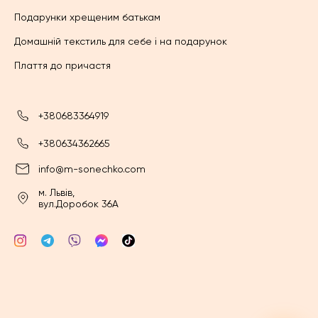
Подарунки хрещеним батькам
Домашній текстиль для себе і на подарунок
Плаття до причастя
+380683364919
+380634362665
info@m-sonechko.com
м. Львів,
вул.Доробок 36А