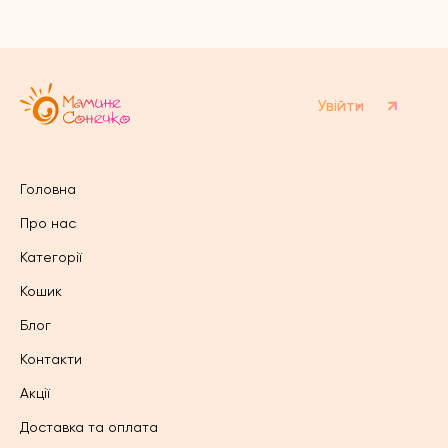
Параметри
можна
можна
вибрати
вибрати
на
на
сторінці
сторінці
товару
товару
Увійти
Головна
Про нас
Категорії
Кошик
Блог
Контакти
Акції
Доставка та оплата