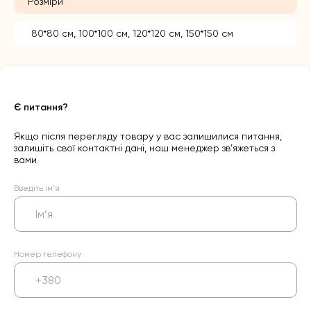
Розміри
80*80 см, 100*100 см, 120*120 см, 150*150 см
Є питання?
Якщо після перегляду товару у вас залишилися питання,
залишіть свої контактні дані, наш менеджер зв’яжеться з
вами
Введіть ім’я
Номер телефону