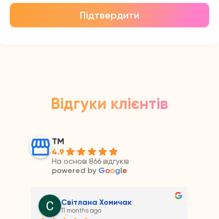
Підтвердити
Відгуки клієнтів
ТМ
4.9
На основі 866 відгуків
powered by
G
o
o
g
l
e
Андрій Прайс
11 months ago