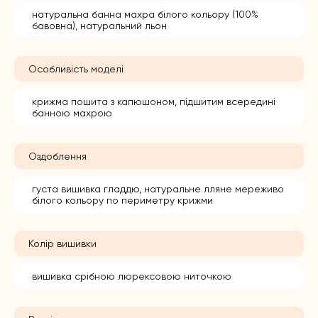
натуральна банна махра білого кольору (100%
бавовна), натуральний льон
Особливість моделі
крижма пошита з капюшоном, підшитим всередині
банною махрою
Оздоблення
густа вишивка гладдю, натуральне лляне мереживо
білого кольору по периметру крижми
Колір вишивки
вишивка срібною люрексовою ниточкою