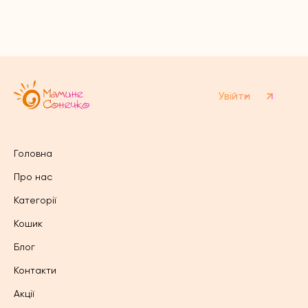
варіантів.
Параметри
можна
вибрати
на
сторінці
товару
Увійти
Головна
Про нас
Категорії
Кошик
Блог
Контакти
Акції