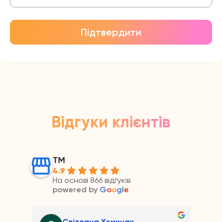
Підтвердити
Відгуки клієнтів
ТМ
4.9
На основі 866 відгуків
powered by
G
o
o
g
l
e
Андрій Прайс