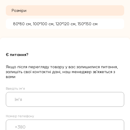
Розміри
80*80 см, 100*100 см, 120*120 см, 150*150 см
Є питання?
Якщо після перегляду товару у вас залишилися питання,
залишіть свої контактні дані, наш менеджер зв’яжеться з
вами
Введіть ім’я
Номер телефону