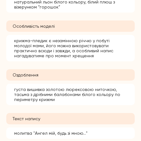
натуральний льон білого кольору, білий плюш з
візерунком “горошок”
Особливість моделі
крижма-пледик є незамінною річчю у побуті
молодої мами, його можна використовувати
практично всюди і завжди, а особливий напис
нагадуватиме про момент хрещення
Оздоблення
густа вишивка золотою люрексовою ниточкою,
тасьма з дрібними балабонами білого кольору по
периметру крижми
Текст напису
молитва "Ангел мій, будь зі мною..."