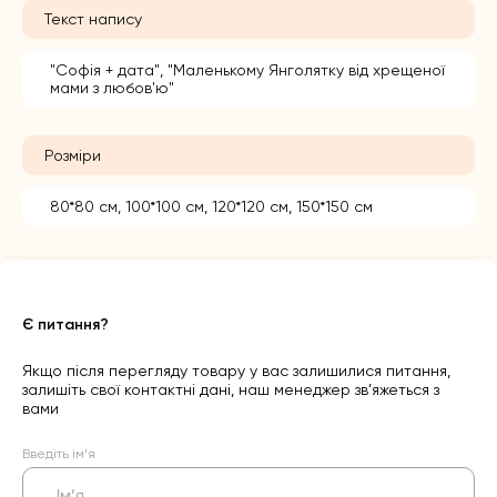
Текст напису
"Софія + дата", "Маленькому Янголятку від хрещеної
мами з любов'ю"
Розміри
80*80 см, 100*100 см, 120*120 см, 150*150 см
Є питання?
Якщо після перегляду товару у вас залишилися питання,
залишіть свої контактні дані, наш менеджер зв’яжеться з
вами
Введіть ім’я