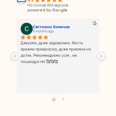
На основі 866 відгуків
powered by
G
o
o
g
l
e
Андрій Прайс
11 months ago
Якість 
риємна на 
не 
Відповідь від власника
11 months ago
Щиро дякуємо за відгук!