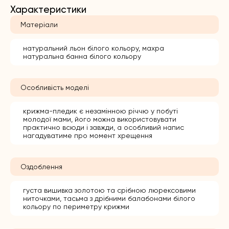
Характеристики
Матеріали
натуральний льон білого кольору, махра
натуральна банна білого кольору
Особливість моделі
крижма-пледик є незамінною річчю у побуті
молодої мами, його можна використовувати
практично всюди і завжди, а особливий напис
нагадуватиме про момент хрещення
Оздоблення
густа вишивка золотою та срібною люрексовими
ниточками, тасьма з дрібними балабонами білого
кольору по периметру крижми