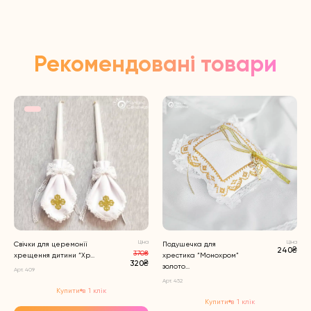
Рекомендовані товари
Ціна
Ціна
Свічки для церемонії
Подушечка для
240₴
370₴
хрещення дитини “Хр...
хрестика “Монохром”
320₴
золото...
Арт. 409
Арт. 452
Купити в 1 клік
Купити в 1 клік