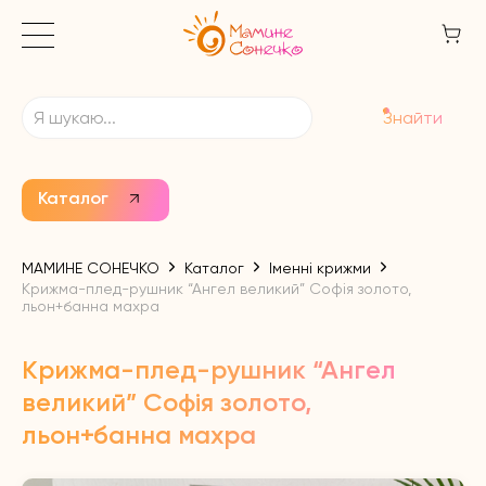
Знайти
Каталог
МАМИНЕ СОНЕЧКО
Каталог
Іменні крижми
Крижма-плед-рушник “Ангел великий” Софія золото,
льон+банна махра
Крижма-плед-рушник “Ангел
великий” Софія золото,
льон+банна махра