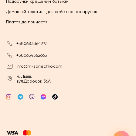
Подарунки хрещеним батькам
Домашній текстиль для себе і на подарунок
Плаття до причастя
+380683364919
+380634362665
info@m-sonechko.com
м. Львів,
вул.Доробок 36А