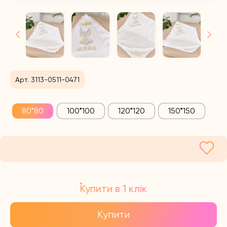
Арт. 3113-0511-0471
80*80
100*100
120*120
150*150
Купити в 1 клік
Купити