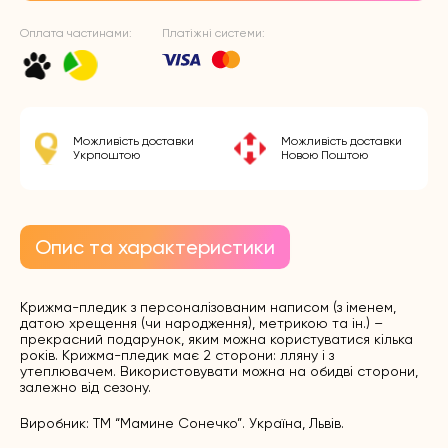
Оплата частинами:
Платіжні системи:
Можливість доставки
Можливість доставки
Укрпоштою
Новою Поштою
Опис та характеристики
Крижма-пледик з персоналізованим написом (з іменем,
датою хрещення (чи народження), метрикою та ін.) –
прекрасний подарунок, яким можна користуватися кілька
років. Крижма-пледик має 2 сторони: лляну і з
утеплювачем. Використовувати можна на обидві сторони,
залежно від сезону.
Виробник: ТМ “Мамине Сонечко”. Україна, Львів.