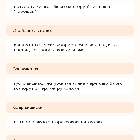
натуральний льон білого кольору, білий плюш
“горошок”
Особливість моделі
крижма-плед може використовуватися щодня, як
пледик, на прогулянках чи вдома
Оздоблення
густа вишивка, натуральне лляне мереживо білого
кольору по периметру крижми
Колір вишивки
вишивка срібною люрексовою ниточкою