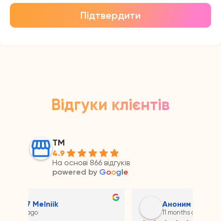
Підтвердити
Відгуки клієнтів
ТМ
4.9
На основі 866 відгуків
powered by
G
o
o
g
l
e
Аноним
11 months ago