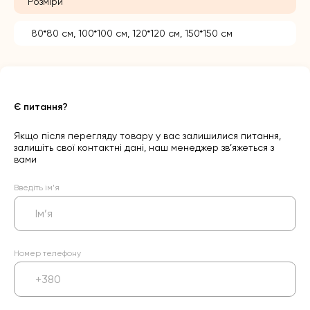
Розміри
80*80 см, 100*100 см, 120*120 см, 150*150 см
Є питання?
Якщо після перегляду товару у вас залишилися питання,
залишіть свої контактні дані, наш менеджер зв’яжеться з
вами
Введіть ім’я
Номер телефону