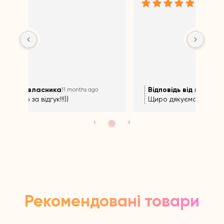
Відповідь від власника
Ві
11 months ago
Щиро дякуємо за відгук!!!))
Щир
Рекомендовані товари