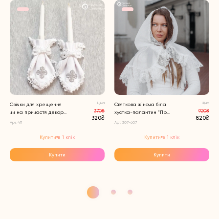
Ціна
Ціна
Свічки для хрещення
Святкова жіноча біла
370₴
920₴
чи на причастя декор...
хустка-палантин “Пр...
320₴
820₴
Арт. 411
Арт. 307-607
Купити в 1 клік
Купити в 1 клік
Купити
Купити