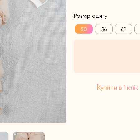
Розмір одягу
50
56
62
Купити в 1 клік