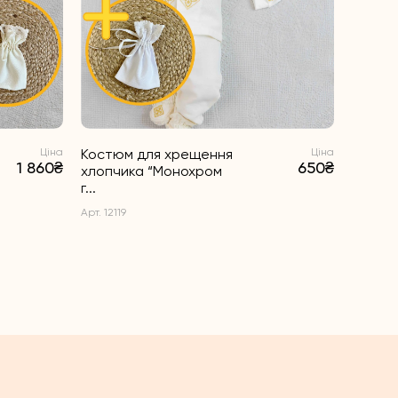
Ціна
Костюм для хрещення
Ціна
1 860₴
650₴
хлопчика “Монохром
г...
Арт. 12119