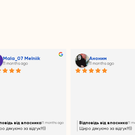
Mala_07 Melniik
Аноним
11 months ago
11 months ago
повідь від власника
Відповідь від власника
11 months ago
11 m
о дякуємо за відгук!!!))
Щиро дякуємо за відгук!!!))