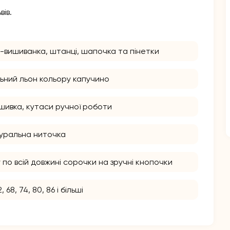
ів.
-вишиванка, штанці, шапочка та пінетки
ьний льон кольору капучино
шивка, кутаси ручної роботи
туральна ниточка
по всій довжині сорочки на зручні кнопочки
2, 68, 74, 80, 86 і більші