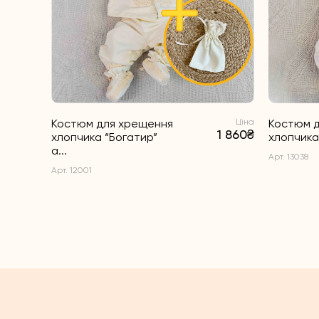
Костюм для хрещення
Ціна
Костюм 
1 860₴
хлопчика “Богатир”
хлопчика 
а...
Арт. 13038
Арт. 12001