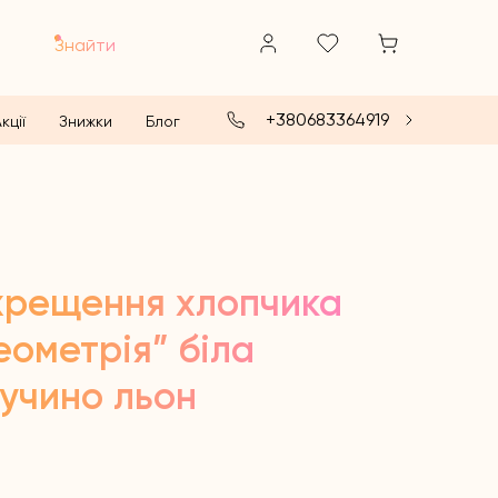
Знайти
+380683364919
кції
Знижки
Блог
хрещення хлопчика
ометрія” біла
пучино льон