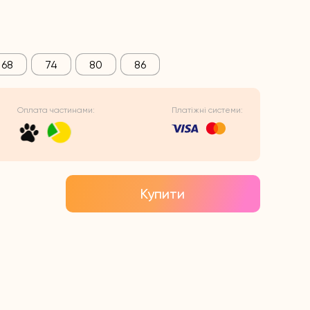
68
74
80
86
Оплата частинами:
Платіжні системи:
Купити