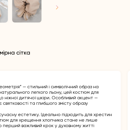
мірна сітка
ометрія” — стильний і символічний образ на
натурального легкого льону, цей костюм для
о ніжної дитячої шкіри. Особливий акцент —
 святковості та глибшого змісту образу
сучасну естетику. Ідеально підходить для хрестин
Костюм для хрещення хлопчика стане не лише
о перший важливий крок у духовному житті