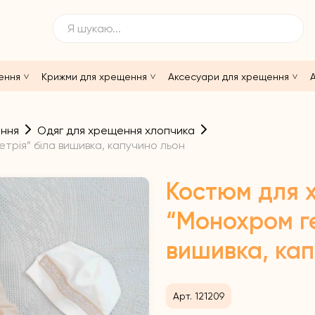
ення
Крижми для хрещення
Аксесуари для хрещення
А
ення
Одяг для хрещення хлопчика
рія” біла вишивка, капучино льон
Костюм для 
“Монохром ге
вишивка, ка
Арт. 121209