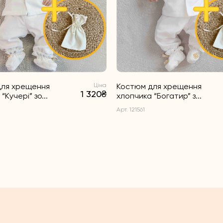
для хрещення
Ціна
Костюм для хрещення
1 320₴
“Кучері” зо...
хлопчика “Богатир” з...
Арт. 121561