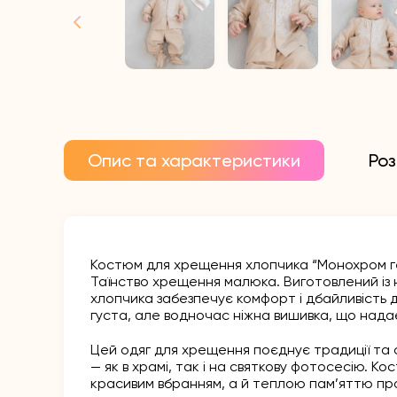
Опис та характеристики
Роз
Костюм для хрещення хлопчика “Монохром ге
Таїнство хрещення малюка. Виготовлений із 
хлопчика забезпечує комфорт і дбайливість д
густа, але водночас ніжна вишивка, що надає
Цей одяг для хрещення поєднує традиції та 
— як в храмі, так і на святкову фотосесію. 
красивим вбранням, а й теплою пам’яттю пр