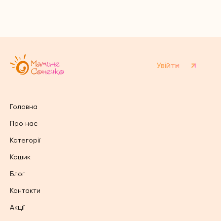
варіантів.
Параметри
Параметри
можна
можна
вибрати
вибрати
на
на
сторінці
сторінці
товару
товару
Увійти
Головна
Про нас
Категорії
Кошик
Блог
Контакти
Акції