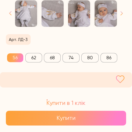
Арт. ЛД-3
56
62
68
74
80
86
Купити в 1 клік
Купити