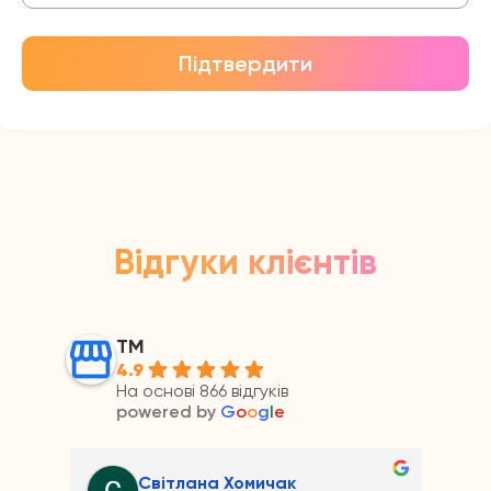
Підтвердити
Відгуки клієнтів
ТМ
4.9
На основі 866 відгуків
powered by
G
o
o
g
l
e
Світлана Хомичак
Андрій