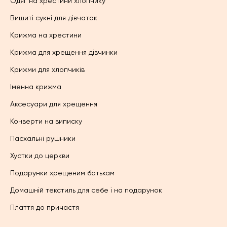
Одяг на хрестини хлопчику
Вишиті сукні для дівчаток
Крижма на хрестини
Крижма для хрещення дівчинки
Крижми для хлопчиків
Іменна крижма
Аксесуари для хрещення
Конверти на виписку
Пасхальні рушники
Хустки до церкви
Подарунки хрещеним батькам
Домашній текстиль для себе і на подарунок
Плаття до причастя