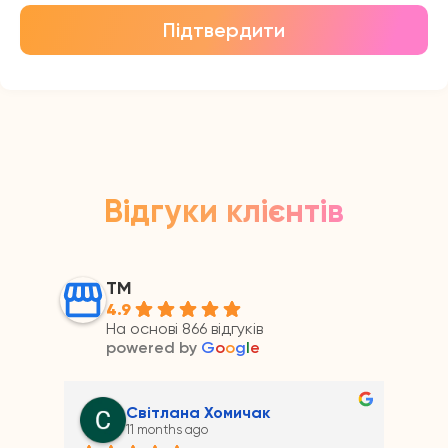
Підтвердити
Відгуки клієнтів
ТМ
4.9
На основі 866 відгуків
powered by
G
o
o
g
l
e
Андрій Прайс
11 months ago