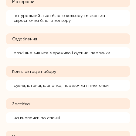
Матеріали
натуральний льон білого кольору і м'якенька
євросіточка білого кольору
Оздоблення
розкішне вишите мереживо і бусини-перлинки
Комплектація набору
сукня, штанці, шапочка, пов'язочка і пінеточки
Застібка
на кнопочки по спинці