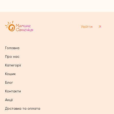
Параметри
можна
можна
вибрати
вибрати
на
на
сторінці
сторінці
товару
товару
Увійти
Головна
Про нас
Категорії
Кошик
Блог
Контакти
Акції
Доставка та оплата