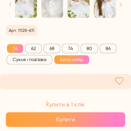
Арт. 11128-611
56
62
68
74
80
86
Сукня і пов'язка
Весь набір
Купити в 1 клік
Купити